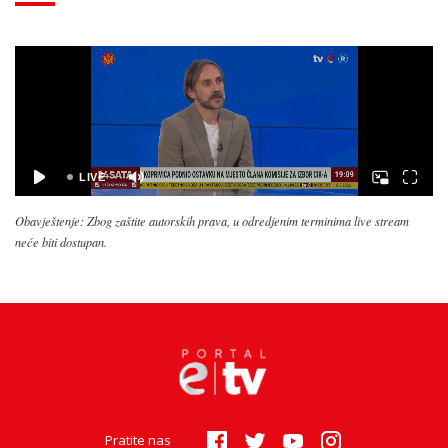
Obavještenje: Zbog zaštite autorskih prava, u odredjenim terminima live stream
neće biti dostupan.
Pratite nas