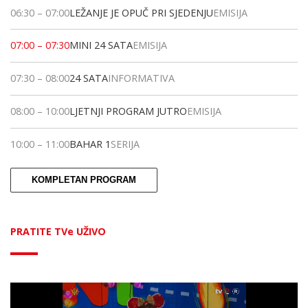
06:30
–
07:00
LEŽANJE JE OPUČ PRI SJEDENJU
EMISIJA
07:00
–
07:30
MINI 24 SATA
EMISIJA
07:30
–
08:00
24 SATA
INFORMATIVA
08:00
–
10:00
LJETNJI PROGRAM JUTRO
EMISIJA
10:00
–
11:00
BAHAR 1
SERIJA
KOMPLETAN PROGRAM
PRATITE TVe UŽIVO