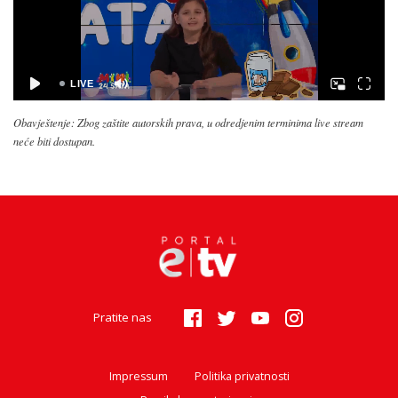
Obavještenje: Zbog zaštite autorskih prava, u odredjenim terminima live stream
neće biti dostupan.
Pratite nas
Impressum
Politika privatnosti