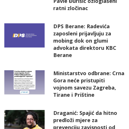
Pavle Đurišić ozloglašeni
ratni zločinac
DPS Berane: Radevića
zaposleni prijavljuju za
mobing dok on glumi
advokata direktoru KBC
Berane
Ministarstvo odbrane: Crna
Gora neće pristupiti
vojnom savezu Zagreba,
Tirane i Prištine
Draganić: Spajić da hitno
predloži mjere za
prevenciju zavisnosti od