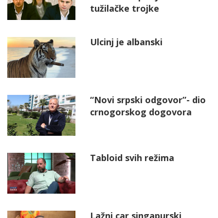
tužilačke trojke
Ulcinj je albanski
“Novi srpski odgovor”- dio
crnogorskog dogovora
Tabloid svih režima
Lažni car singapurski