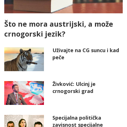
Što ne mora austrijski, a može
crnogorski jezik?
Uživajte na CG suncu i kad
peče
Živković: Ulcinj je
crnogorski grad
Specijalna politička
zavisnost specijalne