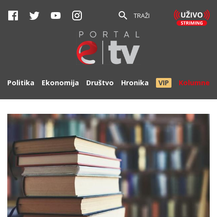
TRAŽI
Politika
Ekonomija
Društvo
Hronika
VIP
Kolumne