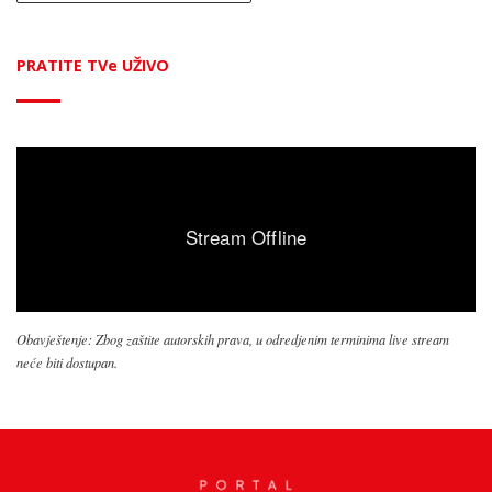
PRATITE TVe UŽIVO
Obavještenje: Zbog zaštite autorskih prava, u odredjenim terminima live stream
neće biti dostupan.