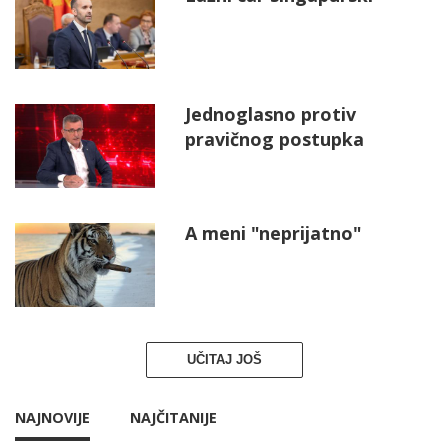
Jednoglasno protiv
pravičnog postupka
A meni "neprijatno"
UČITAJ JOŠ
NAJNOVIJE
NAJČITANIJE