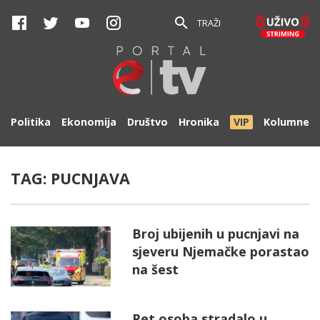
TRAŽI
Politika
Ekonomija
Društvo
Hronika
VIP
Kolumne
TAG:
PUCNJAVA
Broj ubijenih u pucnjavi na
sjeveru Njemačke porastao
na šest
Pet osoba stradalo u