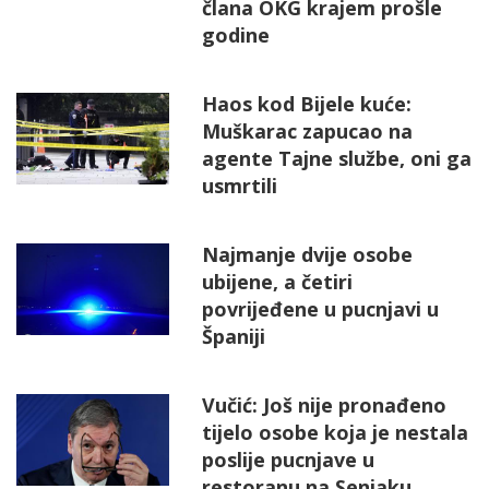
člana OKG krajem prošle
godine
Haos kod Bijele kuće:
Muškarac zapucao na
agente Tajne službe, oni ga
usmrtili
Najmanje dvije osobe
ubijene, a četiri
povrijeđene u pucnjavi u
Španiji
Vučić: Još nije pronađeno
tijelo osobe koja je nestala
poslije pucnjave u
restoranu na Senjaku