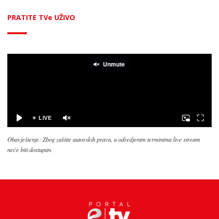
PRATITE TVe UŽIVO
Obavještenje: Zbog zaštite autorskih prava, u odredjenim terminima live stream
neće biti dostupan.