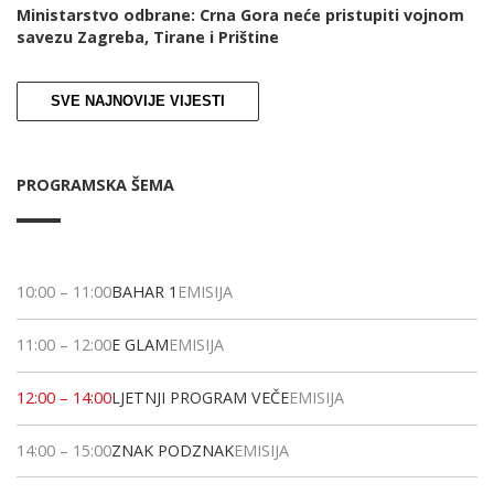
Ministarstvo odbrane: Crna Gora neće pristupiti vojnom
savezu Zagreba, Tirane i Prištine
SVE NAJNOVIJE VIJESTI
PROGRAMSKA ŠEMA
10:00
–
11:00
BAHAR 1
EMISIJA
11:00
–
12:00
E GLAM
EMISIJA
12:00
–
14:00
LJETNJI PROGRAM VEČE
EMISIJA
14:00
–
15:00
ZNAK PODZNAK
EMISIJA