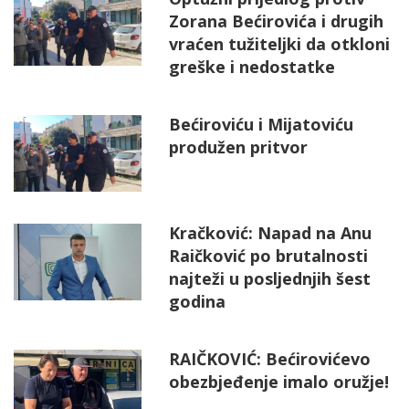
Zorana Bećirovića i drugih
vraćen tužiteljki da otkloni
greške i nedostatke
Bećiroviću i Mijatoviću
produžen pritvor
Kračković: Napad na Anu
Raičković po brutalnosti
najteži u posljednjih šest
godina
RAIČKOVIĆ: Bećirovićevo
obezbjeđenje imalo oružje!