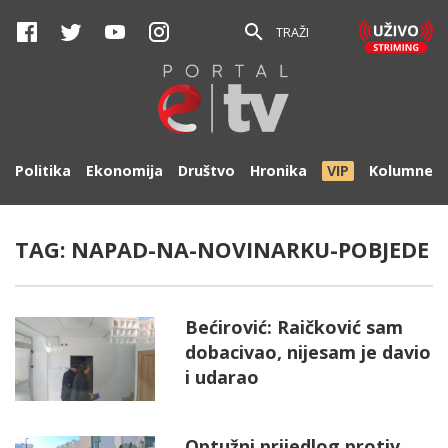
TRAŽI
Politika
Ekonomija
Društvo
Hronika
VIP
Kolumne
TAG:
NAPAD-NA-NOVINARKU-POBJEDE
Bećirović: Raičković sam
dobacivao, nijesam je davio
i udarao
Optužni prijedlog protiv