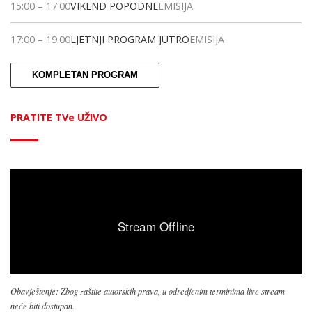
15:00
–
17:00
VIKEND POPODNE
EMISIJA
17:00
–
19:00
LJETNJI PROGRAM JUTRO
EMISIJA
KOMPLETAN PROGRAM
PRATITE TVe UŽIVO
Obavještenje: Zbog zaštite autorskih prava, u odredjenim terminima live stream
neće biti dostupan.