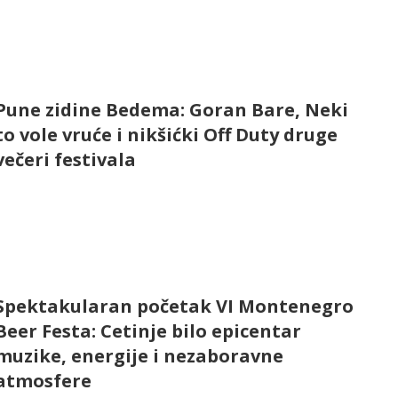
Pune zidine Bedema: Goran Bare, Neki
to vole vruće i nikšićki Off Duty druge
večeri festivala
Spektakularan početak VI Montenegro
Beer Festa: Cetinje bilo epicentar
muzike, energije i nezaboravne
atmosfere