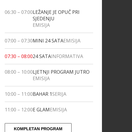
06:30
–
07:00
LEŽANJE JE OPUČ PRI
SJEDENJU
EMISIJA
07:00
–
07:30
MINI 24 SATA
EMISIJA
07:30
–
08:00
24 SATA
INFORMATIVA
08:00
–
10:00
LJETNJI PROGRAM JUTRO
EMISIJA
10:00
–
11:00
BAHAR 1
SERIJA
11:00
–
12:00
E GLAM
EMISIJA
KOMPLETAN PROGRAM