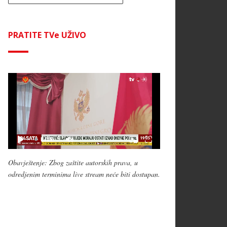
PRATITE TVe UŽIVO
Obavještenje: Zbog zaštite autorskih prava, u
odredjenim terminima live stream neće biti dostupan.