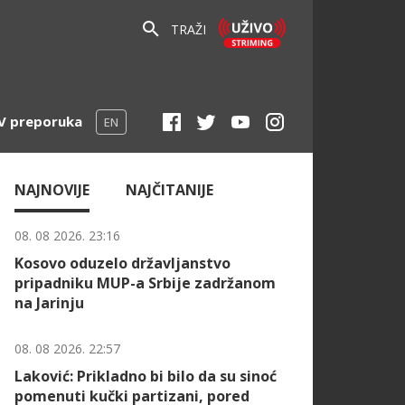
TRAŽI
V preporuka
EN
NAJNOVIJE
NAJČITANIJE
08. 08 2026. 23:16
Kosovo oduzelo državljanstvo
pripadniku MUP-a Srbije zadržanom
na Jarinju
08. 08 2026. 22:57
Laković: Prikladno bi bilo da su sinoć
pomenuti kučki partizani, pored