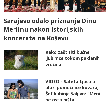
Sarajevo odalo priznanje Dinu
Merlinu nakon istorijskih
koncerata na Koševu
Kako zaštititi kućne
ljubimce tokom paklenih
vrućina
VIDEO - Safeta Ljuca u
ulozi pomoćnice kuvara;
Šef kuhinje šaljivo: "Meni
ne osta ništa"