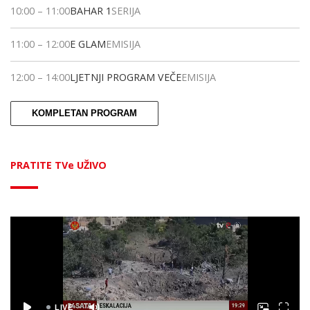
10:00
–
11:00
BAHAR 1
SERIJA
11:00
–
12:00
E GLAM
EMISIJA
12:00
–
14:00
LJETNJI PROGRAM VEČE
EMISIJA
KOMPLETAN PROGRAM
PRATITE TVe UŽIVO