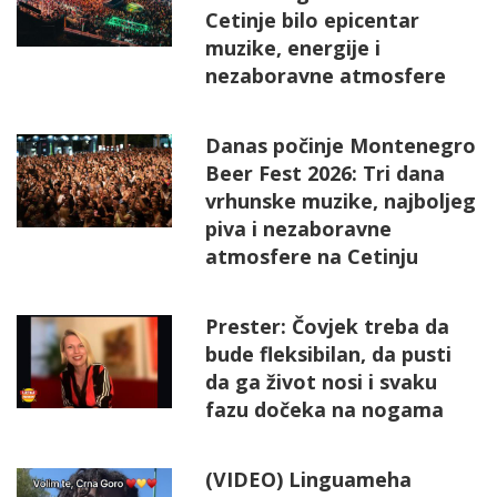
Cetinje bilo epicentar
muzike, energije i
nezaboravne atmosfere
Danas počinje Montenegro
Beer Fest 2026: Tri dana
vrhunske muzike, najboljeg
piva i nezaboravne
atmosfere na Cetinju
Prester: Čovjek treba da
bude fleksibilan, da pusti
da ga život nosi i svaku
fazu dočeka na nogama
(VIDEO) Linguameha