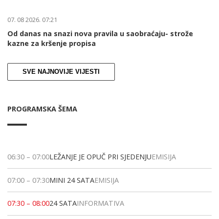
07. 08 2026. 07:21
Od danas na snazi nova pravila u saobraćaju- strože
kazne za kršenje propisa
SVE NAJNOVIJE VIJESTI
PROGRAMSKA ŠEMA
06:30
–
07:00
LEŽANJE JE OPUČ PRI SJEDENJU
EMISIJA
07:00
–
07:30
MINI 24 SATA
EMISIJA
07:30
–
08:00
24 SATA
INFORMATIVA