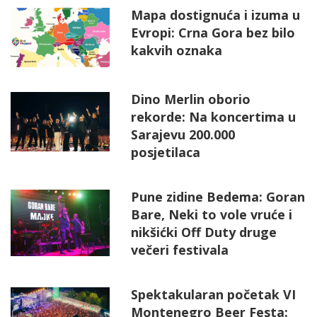
Mapa dostignuća i izuma u
Evropi: Crna Gora bez bilo
kakvih oznaka
Dino Merlin oborio
rekorde: Na koncertima u
Sarajevu 200.000
posjetilaca
Pune zidine Bedema: Goran
Bare, Neki to vole vruće i
nikšićki Off Duty druge
večeri festivala
Spektakularan početak VI
Montenegro Beer Festa: