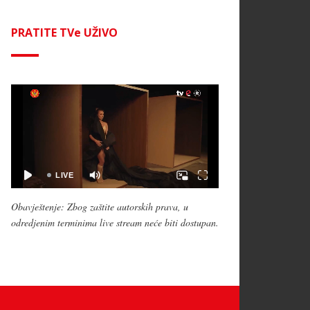
PRATITE TVe UŽIVO
Obavještenje: Zbog zaštite autorskih prava, u
odredjenim terminima live stream neće biti dostupan.