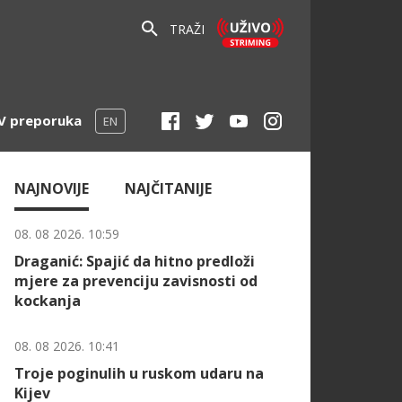
TRAŽI
V preporuka
EN
NAJNOVIJE
NAJČITANIJE
08. 08 2026. 10:59
Draganić: Spajić da hitno predloži
mjere za prevenciju zavisnosti od
kockanja
08. 08 2026. 10:41
Troje poginulih u ruskom udaru na
Kijev