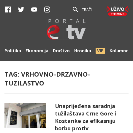
TRAŽI
Politika
Ekonomija
Društvo
Hronika
VIP
Kolumne
TAG:
VRHOVNO-DRZAVNO-
TUZILASTVO
Unaprijeđena saradnja
tužilaštava Crne Gore i
Kostarike za efikasniju
borbu protiv