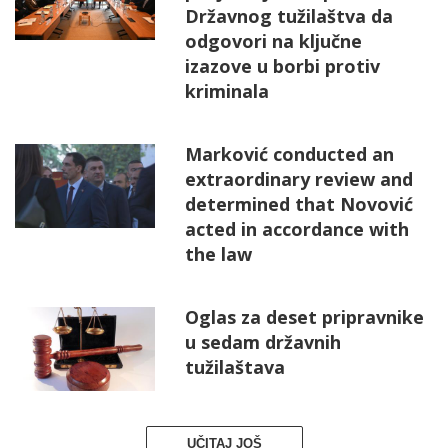
Državnog tužilaštva da
odgovori na ključne
izazove u borbi protiv
kriminala
Marković conducted an
extraordinary review and
determined that Novović
acted in accordance with
the law
Oglas za deset pripravnike
u sedam državnih
tužilaštava
UČITAJ JOŠ