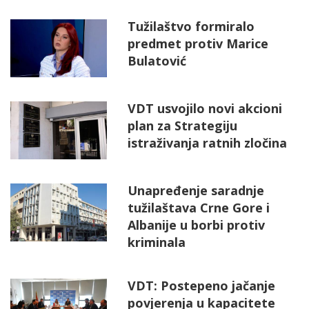
Tužilaštvo formiralo
predmet protiv Marice
Bulatović
VDT usvojilo novi akcioni
plan za Strategiju
istraživanja ratnih zločina
Unapređenje saradnje
tužilaštava Crne Gore i
Albanije u borbi protiv
kriminala
VDT: Postepeno jačanje
povjerenja u kapacitete