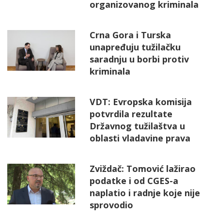
organizovanog kriminala
Crna Gora i Turska
unapređuju tužilačku
saradnju u borbi protiv
kriminala
VDT: Evropska komisija
potvrdila rezultate
Državnog tužilaštva u
oblasti vladavine prava
Zviždač: Tomović lažirao
podatke i od CGES-a
naplatio i radnje koje nije
sprovodio