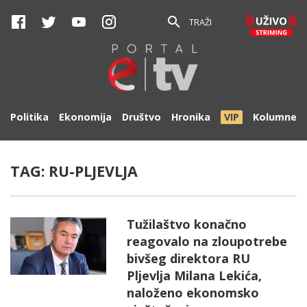
TRAŽI
Politika
Ekonomija
Društvo
Hronika
VIP
Kolumne
TAG:
RU-PLJEVLJA
Tužilaštvo konačno
reagovalo na zloupotrebe
bivšeg direktora RU
Pljevlja Milana Lekića,
naloženo ekonomsko