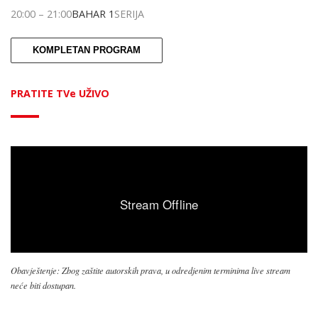
20:00
–
21:00
BAHAR 1
SERIJA
KOMPLETAN PROGRAM
PRATITE TVe UŽIVO
Obavještenje: Zbog zaštite autorskih prava, u odredjenim terminima live stream
neće biti dostupan.