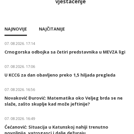
vještačenje
NAJNOVIJE
NAJČITANIJE
07. 08 2026. 17:14
Crnogorska odbojka sa četiri predstavnika u MEVZA ligi
07. 08 2026. 17:06
U KCCG za dan obavljeno preko 1,5 hiljada pregleda
07. 08 2026. 16:56
Novaković Đurović: Matematika oko Veljeg brda se ne
slaže, zašto skuplje kad može jeftinije?
07. 08 2026. 16:49
Ćećanović: Situacija u Katunskoj nahiji trenutno
povoljnija, vatrogasci i dalje dežuraju