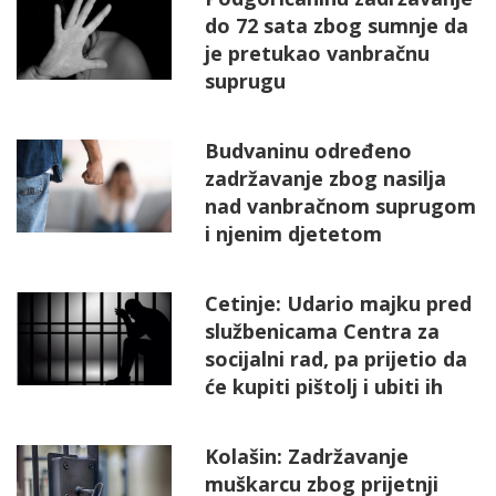
do 72 sata zbog sumnje da
je pretukao vanbračnu
suprugu
Budvaninu određeno
zadržavanje zbog nasilja
nad vanbračnom suprugom
i njenim djetetom
Cetinje: Udario majku pred
službenicama Centra za
socijalni rad, pa prijetio da
će kupiti pištolj i ubiti ih
Kolašin: Zadržavanje
muškarcu zbog prijetnji