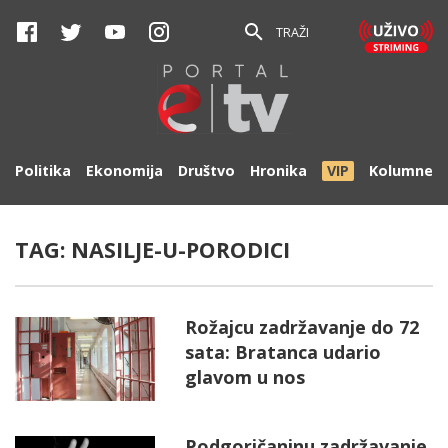
TRAŽI
Politika
Ekonomija
Društvo
Hronika
VIP
Kolumne
TAG:
NASILJE-U-PORODICI
Rožajcu zadržavanje do 72
sata: Bratanca udario
glavom u nos
Podgoričaninu zadržavanje