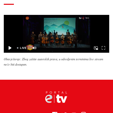
Obavještenje: Zbog zaštite autorskih prava, u odredjenim terminima live stream
neće biti dostupan.