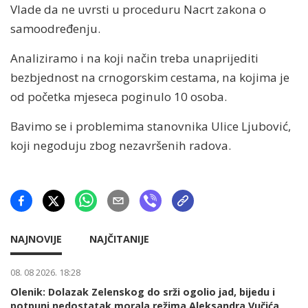
Vlade da ne uvrsti u proceduru Nacrt zakona o
samoodređenju.
Analiziramo i na koji način treba unaprijediti
bezbjednost na crnogorskim cestama, na kojima je
od početka mjeseca poginulo 10 osoba.
Bavimo se i problemima stanovnika Ulice Ljubović,
koji negoduju zbog nezavršenih radova.
NAJNOVIJE
NAJČITANIJE
08. 08 2026. 18:28
Olenik: Dolazak Zelenskog do srži ogolio jad, bijedu i
potpuni nedostatak morala režima Aleksandra Vučića