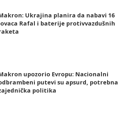
Makron: Ukrajina planira da nabavi 16
lovaca Rafal i baterije protivvazdušnih
raketa
Makron upozorio Evropu: Nacionalni
odbrambeni putevi su apsurd, potrebna
zajednička politika