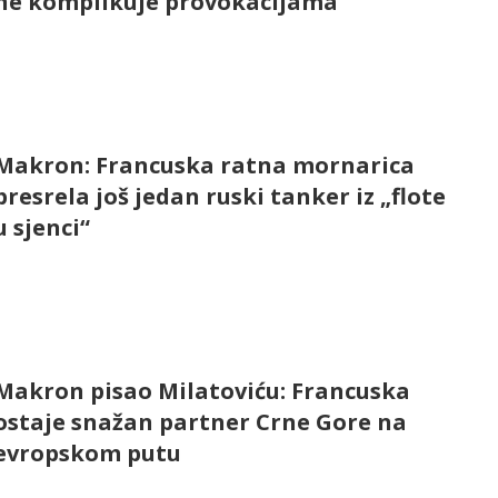
ne komplikuje provokacijama
Makron: Francuska ratna mornarica
presrela još jedan ruski tanker iz „flote
u sjenci“
Makron pisao Milatoviću: Francuska
ostaje snažan partner Crne Gore na
evropskom putu