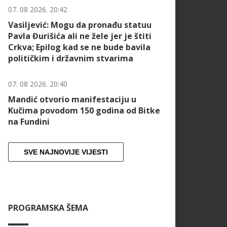
07. 08 2026. 20:42
Vasiljević: Mogu da pronađu statuu
Pavla Đurišića ali ne žele jer je štiti
Crkva; Epilog kad se ne bude bavila
političkim i državnim stvarima
07. 08 2026. 20:40
Mandić otvorio manifestaciju u
Kučima povodom 150 godina od Bitke
na Fundini
SVE NAJNOVIJE VIJESTI
PROGRAMSKA ŠEMA