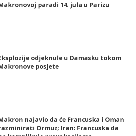
Makronovoj paradi 14. jula u Parizu
Eksplozije odjeknule u Damasku tokom
Makronove posjete
Makron najavio da će Francuska i Oman
razminirati Ormuz; Iran: Francuska da