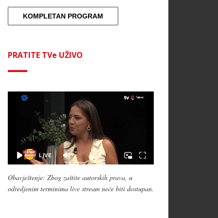
KOMPLETAN PROGRAM
PRATITE TVe UŽIVO
Obavještenje: Zbog zaštite autorskih prava, u
odredjenim terminima live stream neće biti dostupan.