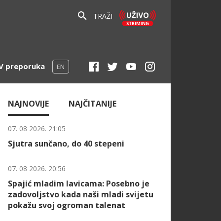
TRAŽI
V preporuka
EN
NAJNOVIJE
NAJČITANIJE
07. 08 2026. 21:05
Sjutra sunčano, do 40 stepeni
07. 08 2026. 20:56
Spajić mladim lavicama: Posebno je
zadovoljstvo kada naši mladi svijetu
pokažu svoj ogroman talenat