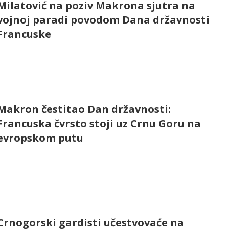
Milatović na poziv Makrona sjutra na
vojnoj paradi povodom Dana državnosti
Francuske
Makron čestitao Dan državnosti:
Francuska čvrsto stoji uz Crnu Goru na
evropskom putu
Crnogorski gardisti učestvovaće na