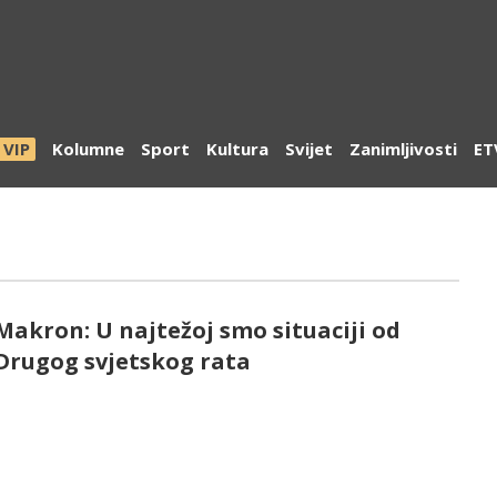
VIP
Kolumne
Sport
Kultura
Svijet
Zanimljivosti
ET
Makron: U najtežoj smo situaciji od
Drugog svjetskog rata