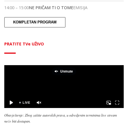
14:00
–
15:00
NE PRIČAM TI O TOME
EMISIJA
KOMPLETAN PROGRAM
PRATITE TVe UŽIVO
Obavještenje: Zbog zaštite autorskih prava, u odredjenim terminima live stream
neće biti dostupan.