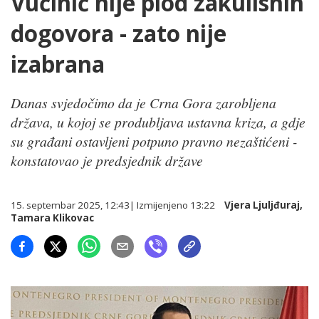
Vučinić nije plod zakulisnih
dogovora - zato nije
izabrana
Danas svjedočimo da je Crna Gora zarobljena
država, u kojoj se produbljava ustavna kriza, a gdje
su građani ostavljeni potpuno pravno nezaštićeni -
konstatovao je predsjednik države
15. septembar 2025, 12:43
| Izmijenjeno
13:22
Vjera Ljuljđuraj
,
Tamara Klikovac