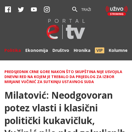
TRAŽI
Politika
Ekonomija
Društvo
Hronika
VIP
Kolumne
PREDSJEDNIK CRNE GORE NAKON ŠTO SKUPŠTINA NIJE USVOJILA
DNEVNI RED NA KOJEM JE TREBALO DA PRIJEDLOG ZA IZBOR
MIRJANE VUČINIĆ ZA SUTKINJU USTAVNOG SUDA
Milatović: Neodgovoran
potez vlasti i klasični
politički kukavičluk,