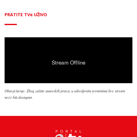
PRATITE TVe UŽIVO
Obavještenje: Zbog zaštite autorskih prava, u odredjenim terminima live stream
neće biti dostupan.