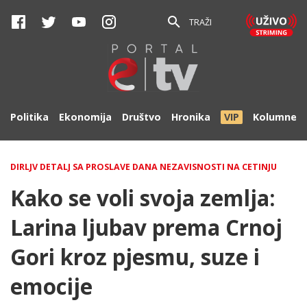
TRAŽI
Politika
Ekonomija
Društvo
Hronika
VIP
Kolumne
DIRLJV DETALJ SA PROSLAVE DANA NEZAVISNOSTI NA CETINJU
Kako se voli svoja zemlja:
Larina ljubav prema Crnoj
Gori kroz pjesmu, suze i
emocije