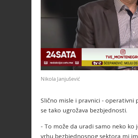
Nikola Janjušević
Slično misle i pravnici - operativni
se tako ugrožava bezbjednosti.
- To može da uradi samo neko ko je
vrhu bezbjednosnog sektora mi im