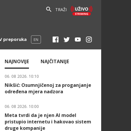
TRAŽI
V preporuka
EN
NAJNOVIJE
NAJČITANIJE
06. 08 2026. 10:10
Nikšić: Osumnjičenoj za proganjanje
određena mjera nadzora
06. 08 2026. 10:00
Meta tvrdi da je njen AI model
pristupio internetu i hakovao sistem
druge kompanije