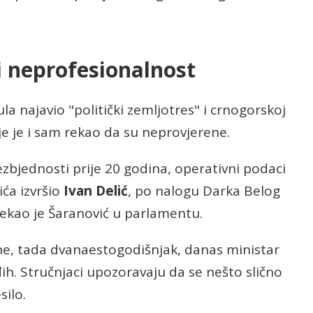
i neprofesionalnost
la najavio "politički zemljotres" i crnogorskoj
je je i sam rekao da su neprovjerene.
ezbjednosti prije 20 godina, operativni podaci
ća izvršio
Ivan Delić
, po nalogu Darka Belog
rekao je Šaranović u parlamentu.
ine, tada dvanaestogodišnjak, danas ministar
uđih. Stručnjaci upozoravaju da se nešto slično
silo.