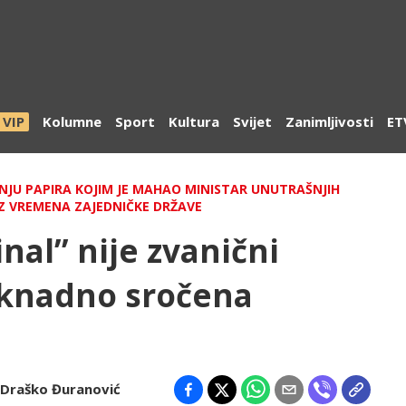
VIP
Kolumne
Sport
Kultura
Svijet
Zanimljivosti
ET
NJU PAPIRA KOJIM JE MAHAO MINISTAR UNUTRAŠNJIH
IZ VREMENA ZAJEDNIČKE DRŽAVE
nal” nije zvanični
knadno sročena
Draško Đuranović