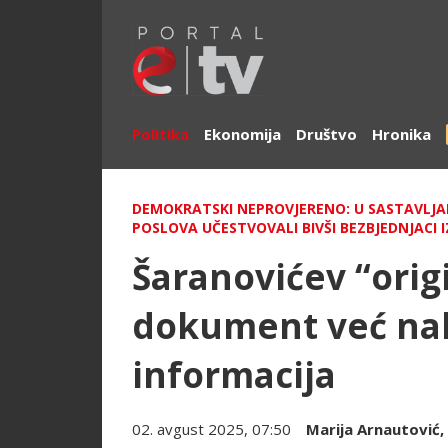
Politika
Ekonomija
Društvo
Hronika
DEMOKRATSKI NEPROVJERENO: U SASTAVLJA
POSLOVA UČESTVOVALI BIVŠI BEZBJEDNJACI 
Šaranovićev “origi
dokument već na
informacija
02. avgust 2025, 07:50
Marija Arnautović
,