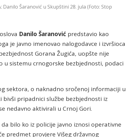
lo Šaranović u Skupštini 28. jula (Foto: Stop
poslova
Danilo Šaranović
predstavio kao
koga je javno imenovao nalogodavce i izvršioca
 bezbjednost Gorana Žugića, uopšte nije
lo u sistemu crnogorske bezbjednosti, podaci
nog sektora, o naknadno sročenoj informaciji u
i bivši pripadnici službe bezbjednosti iz
e nedavno aktivirali u Crnoj Gori.
da bilo ko iz policije javno iznosi operativne
iće predmet provjere Višeg državnog