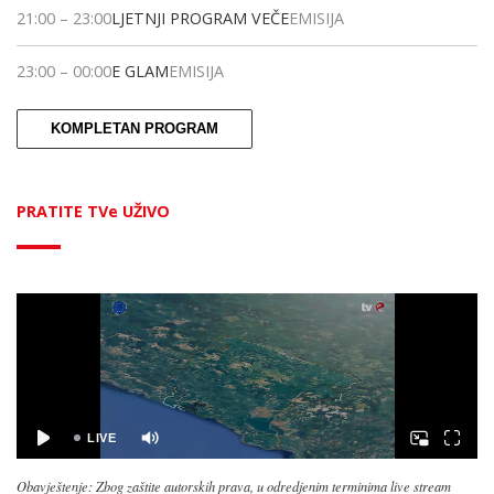
21:00
–
23:00
LJETNJI PROGRAM VEČE
EMISIJA
23:00
–
00:00
E GLAM
EMISIJA
KOMPLETAN PROGRAM
PRATITE TVe UŽIVO
Obavještenje: Zbog zaštite autorskih prava, u odredjenim terminima live stream