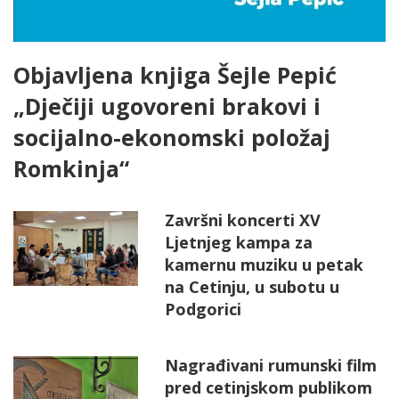
Objavljena knjiga Šejle Pepić
„Dječiji ugovoreni brakovi i
socijalno-ekonomski položaj
Romkinja“
Završni koncerti XV
Ljetnjeg kampa za
kamernu muziku u petak
na Cetinju, u subotu u
Podgorici
Nagrađivani rumunski film
pred cetinjskom publikom