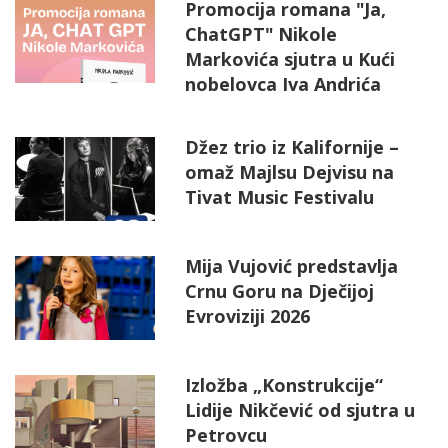
Promocija romana "Ja,
ChatGPT" Nikole
Markovića sjutra u Kući
nobelovca Iva Andrića
Džez trio iz Kalifornije –
omaž Majlsu Dejvisu na
Tivat Music Festivalu
Mija Vujović predstavlja
Crnu Goru na Dječijoj
Evroviziji 2026
Izložba „Konstrukcije“
Lidije Nikčević od sjutra u
Petrovcu