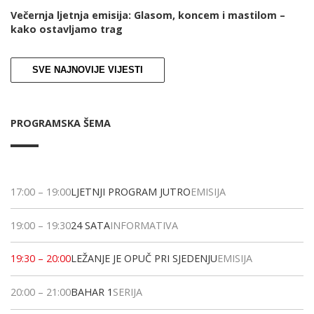
Večernja ljetnja emisija: Glasom, koncem i mastilom –
kako ostavljamo trag
SVE NAJNOVIJE VIJESTI
PROGRAMSKA ŠEMA
17:00
–
19:00
LJETNJI PROGRAM JUTRO
EMISIJA
19:00
–
19:30
24 SATA
INFORMATIVA
19:30
–
20:00
LEŽANJE JE OPUČ PRI SJEDENJU
EMISIJA
20:00
–
21:00
BAHAR 1
SERIJA