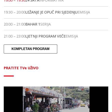
19:00
–
19:30
24 SATA
INFORMATIVA
19:30
–
20:00
LEŽANJE JE OPUČ PRI SJEDENJU
EMISIJA
20:00
–
21:00
BAHAR 1
SERIJA
21:00
–
23:00
LJETNJI PROGRAM VEČE
EMISIJA
KOMPLETAN PROGRAM
PRATITE TVe UŽIVO