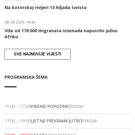
Na kotorskoj rivijeri 13 hiljada turista
08. 08 2026. 18:40
Više od 178.000 migranata iznenada napustilo Južnu
Afriku
SVE NAJNOVIJE VIJESTI
PROGRAMSKA ŠEMA
15:00
–
17:00
VIKEND POPODNE
EMISIJA
17:00
–
19:00
LJETNJI PROGRAM JUTRO
EMISIJA