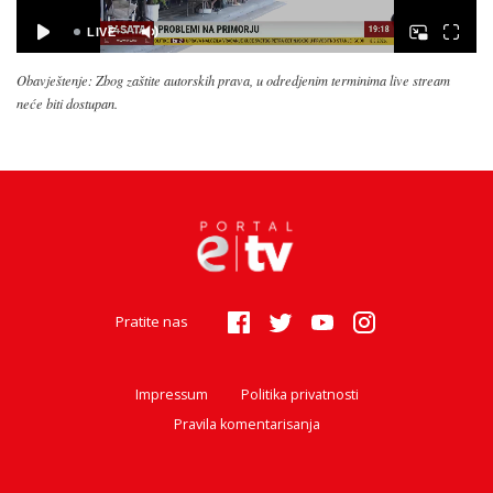
Obavještenje: Zbog zaštite autorskih prava, u odredjenim terminima live stream
neće biti dostupan.
Pratite nas
Impressum
Politika privatnosti
Pravila komentarisanja