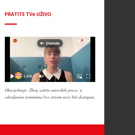
PRATITE TVe UŽIVO
Obavještenje: Zbog zaštite autorskih prava, u
odredjenim terminima live stream neće biti dostupan.