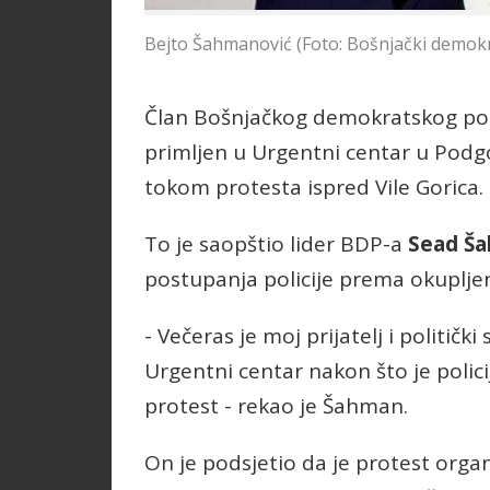
Bejto Šahmanović (Foto: Bošnjački demokr
Član Bošnjačkog demokratskog po
primljen u Urgentni centar u Podgo
tokom protesta ispred Vile Gorica.
To je saopštio lider BDP-a
Sead Š
postupanja policije prema okuplj
- Večeras je moj prijatelj i politič
Urgentni centar nakon što je polic
protest - rekao je Šahman.
On je podsjetio da je protest orga