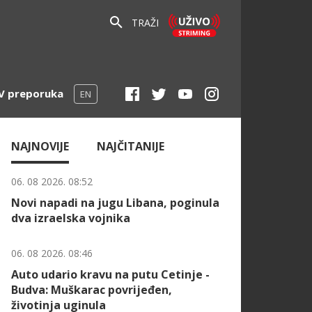
TRAŽI
V preporuka
EN
NAJNOVIJE
NAJČITANIJE
06. 08 2026. 08:52
Novi napadi na jugu Libana, poginula
dva izraelska vojnika
06. 08 2026. 08:46
Auto udario kravu na putu Cetinje -
Budva: Muškarac povrijeđen,
životinja uginula