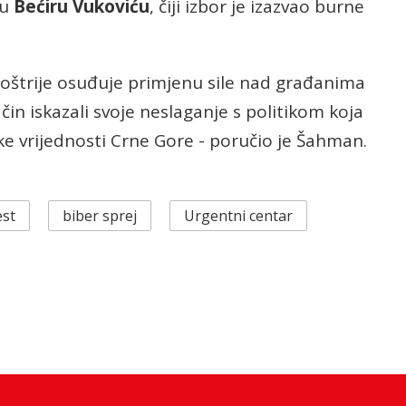
ku
Bećiru Vukoviću
, čiji izbor je izazvao burne
joštrije osuđuje primjenu sile nad građanima
čin iskazali svoje neslaganje s politikom koja
ke vrijednosti Crne Gore - poručio je Šahman.
est
biber sprej
Urgentni centar