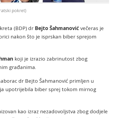
atski pokret)
kreta (BDP) dr
Bejto Šahmanović
večeras je
rici nakon što je isprskan biber sprejom
ahman
koji je izrazio zabrinutost zbog
enim građanima.
ki saborac dr Bejto Šahmanović primljen u
ija upotrijebila biber sprej tokom mirnog
nizovan kao izraz nezadovoljstva zbog dodjele