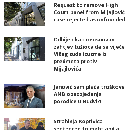
Request to remove High
Court panel from Mijajlović
case rejected as unfounded
Odbijen kao neosnovan
zahtjev tužioca da se vijeće
Višeg suda izuzme iz
predmeta protiv
Mijajlovića
Janović sam plaća troškove
ANB obezbjeđenja
porodice u Budvi?!
Strahinja Koprivica
sentenced to eight and a