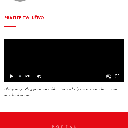
PRATITE TVe UŽIVO
Obavještenje: Zbog zaštite autorskih prava, u odredjenim terminima live stream
neće biti dostupan.