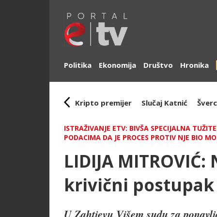
Politika
Ekonomija
Društvo
Hronika
Kripto premijer
Slučaj Katnić
Šverc
ISTRAŽIVANJE ETV: BIVŠA SPECIJALNA TUŽIT
PODACIMA DA JE PROCES PROTIV NJE BIO M
LIDIJA MITROVIĆ: 
krivični postupak
U Zahtjevu Višem sudu za ponavlj