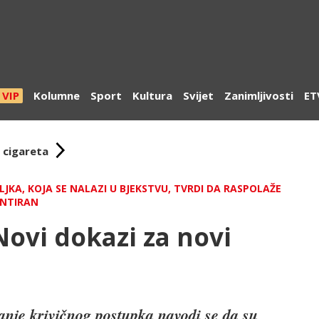
VIP
Kolumne
Sport
Kultura
Svijet
Zanimljivosti
ET
 cigareta
ELJKA, KOJA SE NALAZI U BJEKSTVU, TVRDI DA RASPOLAŽE
ONTIRAN
Novi dokazi za novi
anje krivičnog postupka navodi
se da su