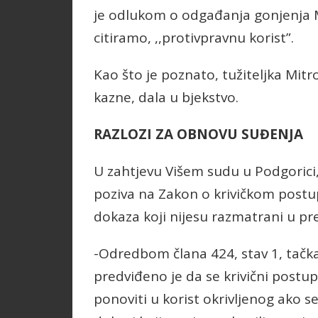
je odlukom o odgađanja gonjenja Mi
citiramo, ,,protivpravnu korist”.
Kao što je poznato, tužiteljka Mitro
kazne, dala u bjekstvo.
RAZLOZI ZA OBNOVU SUĐENJA
U zahtjevu Višem sudu u Podgorici, u
poziva na Zakon o krivičkom postup
dokaza koji nijesu razmatrani u 
-Odredbom člana 424, stav 1, tačk
predviđeno je da se krivični pos
ponoviti u korist okrivljenog ako s