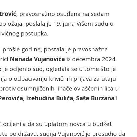
trović
, pravosnažno osuđena na sedam
oložaja, poslala je 19. juna Višem sudu u
rivičnog postupka.
prošle godine, postala je pravosnažna
rici
Nenada Vujanovića
iz decembra 2024.
je ocijenio sud, ogledala se u tome što je
nja o odbacivanju krivičnih prijava za utaju
 protiv osumnjičenih, inače ovlašćenih lica u
Perovića
,
Izehudina Bulića
,
Saše Burzana
i
vić ocijenila da su uplatom novca u budžet
ete po državu, sudija Vujanović je presudio da