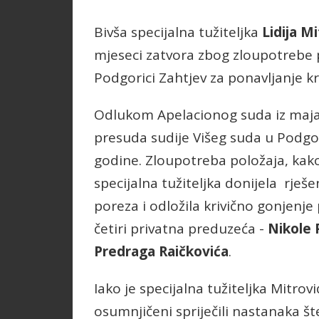
Bivša specijalna tužiteljka
Lidija Mi
mjeseci zatvora zbog zloupotrebe p
Podgorici Zahtjev za ponavljanje k
Odlukom Apelacionog suda iz maja 
presuda sudije Višeg suda u Podgo
godine. Zloupotreba položaja, kako 
specijalna tužiteljka donijela rješe
poreza i odložila krivično gonjenje
četiri privatna preduzeća -
Nikole 
Predraga Raičkovića
.
Iako je specijalna tužiteljka Mitro
osumnjičeni spriječili nastanaka št