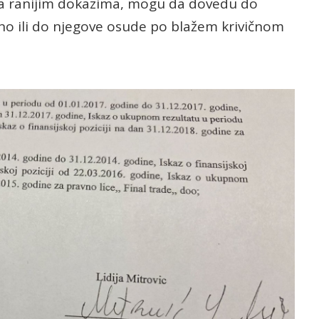
zi sa ranijim dokazima, mogu da dovedu do
eno ili do njegove osude po blažem krivičnom