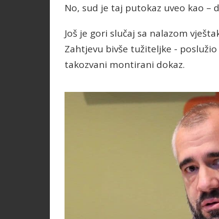
No, sud je taj putokaz uveo kao – 
Još je gori slučaj sa nalazom vješt
Zahtjevu bivše tužiteljke - posluži
takozvani montirani dokaz.