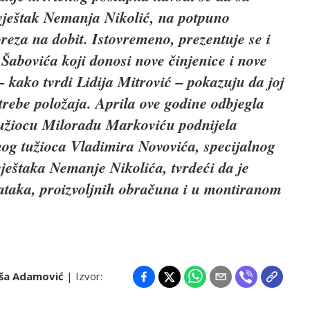
 vještak Nemanja Nikolić, na potpuno
reza na dobit. Istovremeno, prezentuje se i
Šabovića koji donosi nove činjenice i nove
– kako tvrdi Lidija Mitrović – pokazuju da joj
trebe položaja. Aprila ove godine odbjegla
tužiocu Miloradu Markoviću podnijela
nog tužioca Vladimira Novovića, specijalnog
ještaka Nemanje Nikolića, tvrdeći da je
ataka, proizvoljnih obračuna i u montiranom
iša Adamović
| Izvor: