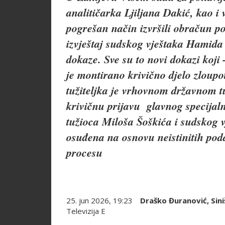
analitičarka Ljiljana Dakić, kao i
pogrešan način izvršili obračun po
izvještaj sudskog vještaka Hamida 
dokaze. Sve su to novi dokazi koji 
je montirano krivično djelo zloupo
tužiteljka je vrhovnom državnom 
krivičnu prijavu glavnog specijal
tužioca Miloša Šoškića i sudskog v
osuđena na osnovu neistinitih pod
procesu
25. jun 2026, 19:23
Draško Đuranović
,
Sin
Televizija E