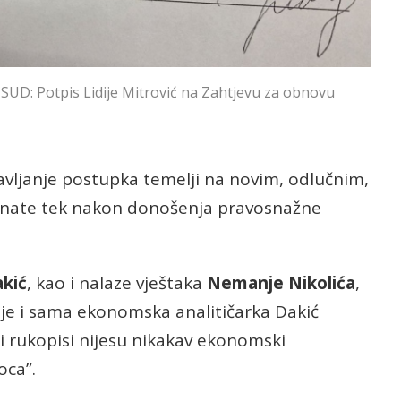
UD: Potpis Lidije Mitrović na Zahtjevu za obnovu
navljanje postupka temelji na novim, odlučnim,
oznate tek nakon donošenja pravosnažne
akić
, kao i nalaze vještaka
Nemanje Nikolića
,
a je i sama ekonomska analitičarka Dakić
ni rukopisi nijesu nikakav ekonomski
oca”.