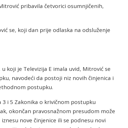
trović pribavila četvorici osumnjičenih,
vić se, koji dan prije odlaska na odsluženje
 koji je Televizija E imala uvid, Mitrović se
ku, navodeći da postoji niz novih činjenica i
prethodnom postupku.
a 3 i 5 Zakonika o krivičnom postupku
tupak, okončan pravosnažnom presudom može
e iznesu nove činjenice ili se podnesu novi