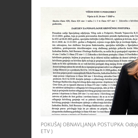
POKUŠAJ OBNAVLJANJA POSTUPKA: Odbjegla tu
ETV )