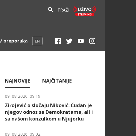
TRAŽI
V preporuka
EN
NAJNOVIJE
NAJČITANIJE
09. 08 2026. 09:19
Zirojević o slučaju Niković: Čudan je
njegov odnos sa Demokratama, ali i
sa našom konzulkom u Njujorku
09. 08 2026. 09:02