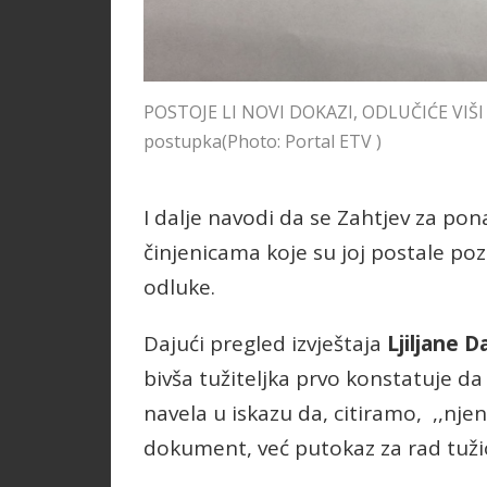
POSTOJE LI NOVI DOKAZI, ODLUČIĆE VIŠI S
postupka
(Photo: Portal ETV )
I dalje navodi da se Zahtjev za po
činjenicama koje su joj postale p
odluke.
Dajući pregled izvještaja
Ljiljane D
bivša tužiteljka prvo konstatuje d
navela u iskazu da, citiramo, ,,nje
dokument, već putokaz za rad tuži