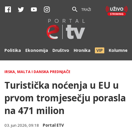
TRAŽI
Politika
Ekonomija
Društvo
Hronika
VIP
Kolumne
IRSKA, MALTA I DANSKA PREDNJAČE
Turistička noćenja u EU u
prvom tromjesečju porasla
na 471 milion
03. jun 2026, 09:18
Portal ETV