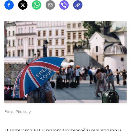
Foto: Pixabay
U zemljama EU u prvom tromjesečju ove godine u