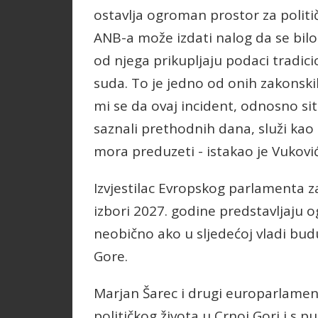
ostavlja ogroman prostor za politič
ANB-a može izdati nalog da se bilo 
od njega prikupljaju podaci trad
suda. To je jedno od onih zakonskih
mi se da ovaj incident, odnosno sit
saznali prethodnih dana, služi kao
mora preduzeti - istakao je Vuković
Izvjestilac Evropskog parlamenta 
izbori 2027. godine predstavljaju 
neobično ako u sljedećoj vladi bud
Gore.
Marjan Šarec i drugi europarlament
političkog života u Crnoj Gori i s 