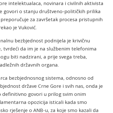
e intelektualaca, novinara i civilnih aktivista
 govori o stanju društveno-političkih prilika
ne preporučuje za završetak procesa pristupnih
ekao je Vuković.
nalnu bezbjednost podnijela je krivičnu
e, tvrdeći da im je na službenim telefonima
ogu biti nadzirani, a prije svega treba,
nadležnih državnih organa.
z srca bezbjednosnog sistema, odnosno od
zbjednost države Crne Gore i svih nas, onda je
to definitivno govori u prilog svim onim
amentarna opozicija isticali kada smo
sko rješenje o ANB-u, za koje smo kazali da