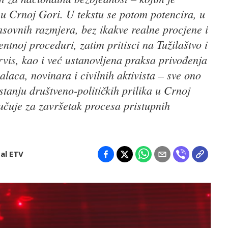
 u Crnoj Gori. U tekstu se potom potencira, u
asovnih razmjera, bez ikakve realne procjene i
ntnoj proceduri, zatim pritisci na Tužilaštvo i
ervis, kao i već ustanovljena praksa privođenja
laca, novinara i civilnih aktivista – sve ono
stanju društveno-političkih prilika u Crnoj
učuje za završetak procesa pristupnih
al ETV