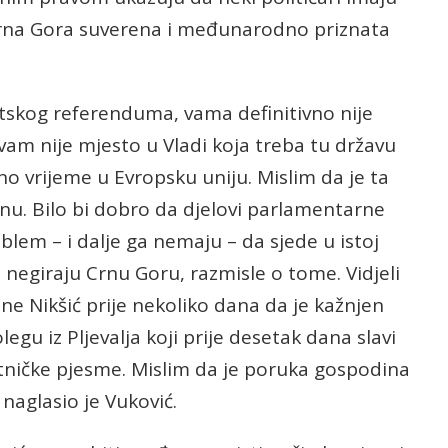
 Crna Gora suverena i međunarodno priznata
skog referenduma, vama definitivno nije
vam nije mjesto u Vladi koja treba tu državu
o vrijeme u Evropsku uniju. Mislim da je ta
nu. Bilo bi dobro da djelovi parlamentarne
oblem – i dalje ga nemaju – da sjede u istoj
oji negiraju Crnu Goru, razmisle o tome. Vidjeli
ne Nikšić prije nekoliko dana da je kažnjen
egu iz Pljevalja koji prije desetak dana slavi
etničke pjesme. Mislim da je poruka gospodina
naglasio je Vuković.