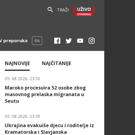
TRAŽI
V preporuka
EN
NAJNOVIJE
NAJČITANIJE
05. 08 2026. 23:50
Maroko procesuira 52 osobe zbog
masovnog prelaska migranata u
Seutu
05. 08 2026. 23:39
Ukrajina evakuiše djecu i roditelje iz
Kramatorska i Slavjanska