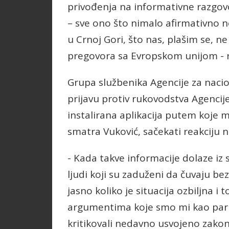
privođenja na informativne razgovor
– sve ono što nimalo afirmativno ne
u Crnoj Gori, što nas, plašim se, 
pregovora sa Evropskom unijom - r
Grupa službenika Agencije za nacio
prijavu protiv rukovodstva Agencij
instalirana aplikacija putem koje m
smatra Vuković, sačekati reakciju 
- Kada takve informacije dolaze i
ljudi koji su zaduženi da čuvaju be
jasno koliko je situacija ozbiljna i 
argumentima koje smo mi kao parl
kritikovali nedavno usvojeno zakon