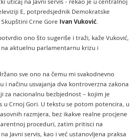
čki uticaj na Javni servis - rekao je u centralnoj
eleviziji E, potpredsjednik Demokratske
 u Skupštini Crne Gore
Ivan Vuković
.
otvrdio ono što sugeriše i traži, kaže Vuković,
na aktuelnu parlamentarnu krizu i
sadržano sve ono na čemu mi svakodnevno
nju i načinu usvajanja dva kontroverzna zakona
ji za nacionalnu bezbjednost – kojim je
 u Crnoj Gori. U tekstu se potom potencira, u
asovnih razmjera, bez ikakve realne procjene
arentnoj proceduri, zatim pritisci na
j na Javni servis, kao i već ustanovljena praksa