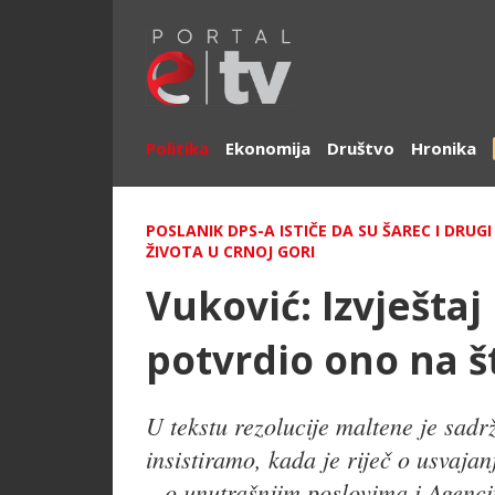
Politika
Ekonomija
Društvo
Hronika
POSLANIK DPS-A ISTIČE DA SU ŠAREC I DRU
ŽIVOTA U CRNOJ GORI
Vuković: Izvješta
potvrdio ono na š
U tekstu rezolucije maltene je sa
insistiramo, kada je riječ o usvaja
– o unutrašnjim poslovima i Agenci