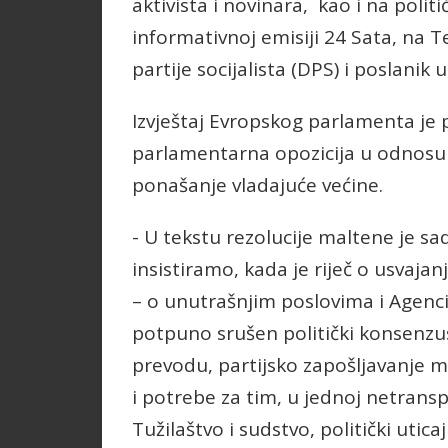
aktivista i novinara, kao i na politi
informativnoj emisiji 24 Sata, na T
partije socijalista (DPS) i poslanik
Izvještaj Evropskog parlamenta je p
parlamentarna opozicija u odnosu 
ponašanje vladajuće većine.
- U tekstu rezolucije maltene je 
insistiramo, kada je riječ o usvaja
– o unutrašnjim poslovima i Agenci
potpuno srušen politički konsenzus
prevodu, partijsko zapošljavanje m
i potrebe za tim, u jednoj netransp
Tužilaštvo i sudstvo, politički utica