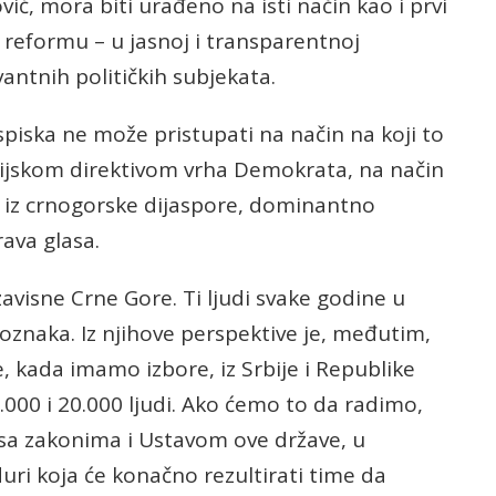
vić, mora biti urađeno na isti način kao i prvi
 reformu – u jasnoj i transparentnoj
vantnih političkih subjekata.
piska ne može pristupati na način na koji to
rtijskom direktivom vrha Demokrata, na način
di iz crnogorske dijaspore, dominantno
ava glasa.
ezavisne Crne Gore. Ti ljudi svake godine u
oznaka. Iz njihove perspektive je, međutim,
, kada imamo izbore, iz Srbije i Republike
000 i 20.000 ljudi. Ako ćemo to da radimo,
u sa zakonima i Ustavom ove države, u
uri koja će konačno rezultirati time da