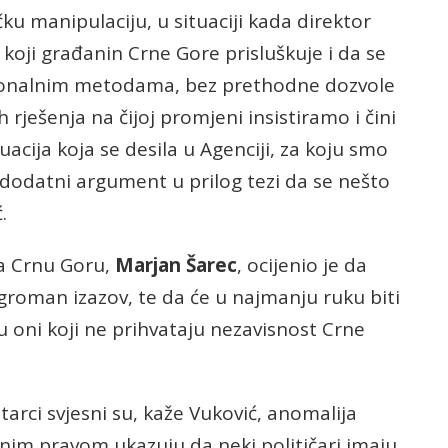
ku manipulaciju, u situaciji kada direktor
koji građanin Crne Gore prisluškuje i da se
icionalnim metodama, bez prethodne dozvole
 rješenja na čijoj promjeni insistiramo i čini
uacija koja se desila u Agenciji, za koju smo
 dodatni argument u prilog tezi da se nešto
.
za Crnu Goru,
Marjan Šarec
, ocijenio je da
ogroman izazov, te da će u najmanju ruku biti
u oni koji ne prihvataju nezavisnost Crne
arci svjesni su, kaže Vuković, anomalija
punim pravom ukazuju da neki političari imaju