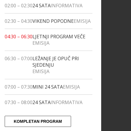
02:00
–
02:30
24 SATA
INFORMATIVA
02:30
–
04:30
VIKEND POPODNE
EMISIJA
04:30
–
06:30
LJETNJI PROGRAM VEČE
EMISIJA
06:30
–
07:00
LEŽANJE JE OPUČ PRI
SJEDENJU
EMISIJA
07:00
–
07:30
MINI 24 SATA
EMISIJA
07:30
–
08:00
24 SATA
INFORMATIVA
KOMPLETAN PROGRAM