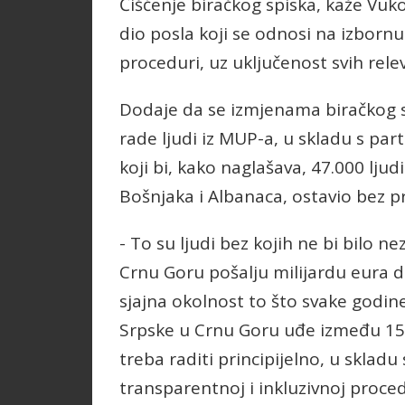
Čišćenje biračkog spiska, kaže Vuko
dio posla koji se odnosi na izbornu
proceduri, uz uključenost svih rele
Dodaje da se izmjenama biračkog s
rade ljudi iz MUP-a, u skladu s pa
koji bi, kako naglašava, 47.000 lju
Bošnjaka i Albanaca, ostavio bez pr
- To su ljudi bez kojih ne bi bilo n
Crnu Goru pošalju milijardu eura d
sjajna okolnost to što svake godine
Srpske u Crnu Goru uđe između 15.
treba raditi principijelno, u sklad
transparentnoj i inkluzivnoj proced