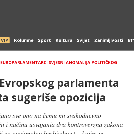
VIP
Kolumne
Sport
Kultura
Svijet
Zanimljivosti
ET
GI EUROPARLAMENTARCI SVJESNI ANOMALIJA POLITIČKOG
j Evropskog parlamenta
ta sugeriše opozicija
držano sve ono na čemu mi svakodnevno
nju i načinu usvajanja dva kontroverzna zakona
ji za nacionalnu bezbjednost – kojim je