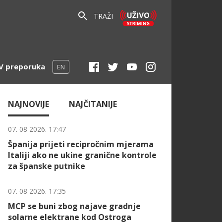
TRAŽI
V preporuka
EN
NAJNOVIJE
NAJČITANIJE
07. 08 2026. 17:47
Španija prijeti recipročnim mjerama
Italiji ako ne ukine granične kontrole
za španske putnike
07. 08 2026. 17:35
MCP se buni zbog najave gradnje
solarne elektrane kod Ostroga