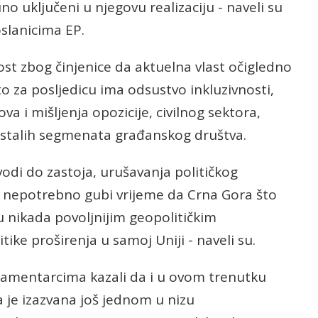
o uključeni u njegovu realizaciju - naveli su
slanicima EP.
ost zbog činjenice da aktuelna vlast očigledno
o za posljedicu ima odsustvo inkluzivnosti,
a i mišljenja opozicije, civilnog sektora,
ostalih segmenata građanskog društva.
odi do zastoja, urušavanja političkog
 se nepotrebno gubi vrijeme da Crna Gora što
u nikada povoljnijim geopolitičkim
ke proširenja u samoj Uniji - naveli su.
lamentarcima kazali da i u ovom trenutku
a je izazvana još jednom u nizu