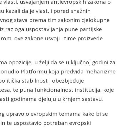
 vlasti, usvajanjem antievropskih zakona o
 kazali da je vlast, i pored snažnih
tivnog stava prema tim zakonim cjelokupne
iz razloga uspostavljanja pune partijske
om, ove zakone usvoji i time proizvede
a opozicije, u želji da se u ključnoj godini za
, ponudio Platformu koja predviđa mehanizme
litička stabilnost i obezbjeđuje
esa, te puna funkcionalnost institucija, koje
asti godinama djeluju u krnjem sastavu.
jalog upravo o evropskim temama kako bi se
ačin te uspostavio potreban evropski