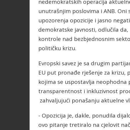
nedemokratskih operacija aktuelne
unutrašnjim poslovima i ANB. Oni su
upozorenja opozicije i jasno nega
demokratske javnosti, odlučila da, 
kontrole nad bezbjednosnim sektor
političku krizu.
Evropski savez je sa drugim partijam
EU put pronađe rješenje za krizu
kojima se uspostavlja neophodna po
transparentnost i inkluzivnost proc
zahvaljujući ponašanju aktuelne vl
- Opozicija je, dakle, ponudila di
ovo pitanje tretiralo na cjelovit n