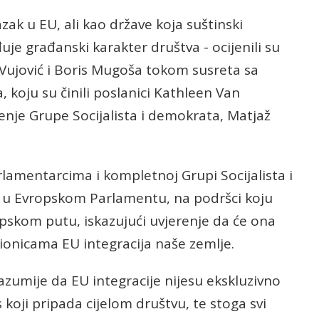
azak u EU, ali kao države koja suštinski
je građanski karakter društva - ocijenili su
 Vujović i Boris Mugoša tokom susreta sa
koju su činili poslanici Kathleen Van
nje Grupe Socijalista i demokrata, Matjaž
rlamentarcima i kompletnoj Grupi Socijalista i
 u Evropskom Parlamentu, na podršci koju
pskom putu, iskazujući uvjerenje da će ona
 dionicama EU integracija naše zemlje.
razumije da EU integracije nijesu ekskluzivno
s koji pripada cijelom društvu, te stoga svi