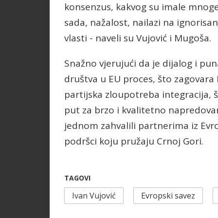
konsenzus, kakvog su imale mnoge d
sada, nažalost, nailazi na ignorisa
vlasti - naveli su Vujović i Mugoša.
Snažno vjerujući da je dijalog i p
društva u EU proces, što zagovara E
partijska zloupotreba integracija, š
put za brzo i kvalitetno napredova
jednom zahvalili partnerima iz E
podršci koju pružaju Crnoj Gori.
TAGOVI
Ivan Vujović
Evropski savez