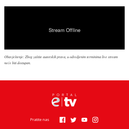
Obavještenje: Zbog zaštite autorskih prava, u odredjenim terminima live stream
neće biti dostupan.
Pratite nas