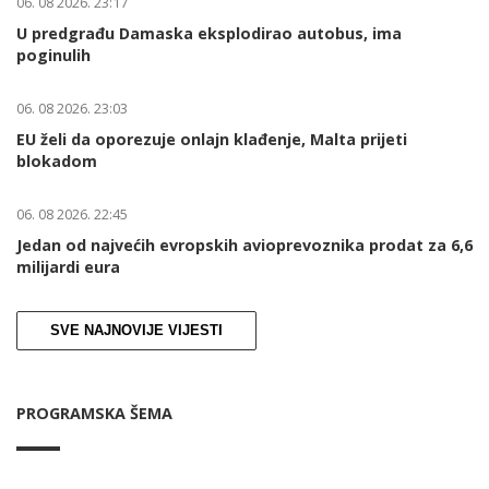
06. 08 2026. 23:17
U predgrađu Damaska eksplodirao autobus, ima
poginulih
06. 08 2026. 23:03
EU želi da oporezuje onlajn klađenje, Malta prijeti
blokadom
06. 08 2026. 22:45
Jedan od najvećih evropskih avioprevoznika prodat za 6,6
milijardi eura
SVE NAJNOVIJE VIJESTI
PROGRAMSKA ŠEMA