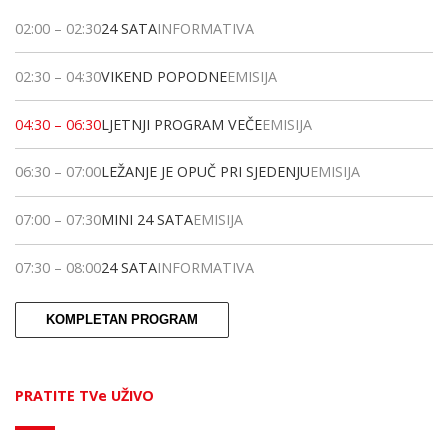
02:00
–
02:30
24 SATA
INFORMATIVA
02:30
–
04:30
VIKEND POPODNE
EMISIJA
04:30
–
06:30
LJETNJI PROGRAM VEČE
EMISIJA
06:30
–
07:00
LEŽANJE JE OPUČ PRI SJEDENJU
EMISIJA
07:00
–
07:30
MINI 24 SATA
EMISIJA
07:30
–
08:00
24 SATA
INFORMATIVA
KOMPLETAN PROGRAM
PRATITE TVe UŽIVO