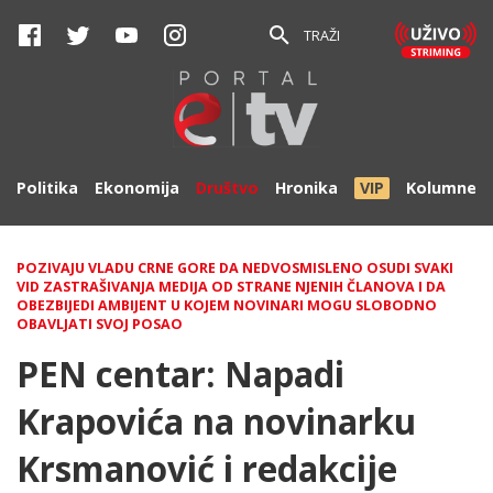
TRAŽI
Politika
Ekonomija
Društvo
Hronika
VIP
Kolumne
POZIVAJU VLADU CRNE GORE DA NEDVOSMISLENO OSUDI SVAKI
VID ZASTRAŠIVANJA MEDIJA OD STRANE NJENIH ČLANOVA I DA
OBEZBIJEDI AMBIJENT U KOJEM NOVINARI MOGU SLOBODNO
OBAVLJATI SVOJ POSAO
PEN centar: Napadi
Krapovića na novinarku
Krsmanović i redakcije