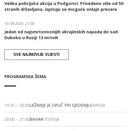
Velika policijska akcija u Podgorici: Privedeno više od 50
stranih državljana, ispituju se moguće onlajn prevare
10. 08 2026. 21:58
Jedan od najsmrtonosnijih ukrajinskih napada do sad:
Duboko u Rusiji 13 mrtvih
SVE NAJNOVIJE VIJESTI
PROGRAMSKA ŠEMA
19:30
–
20:00
LEŽANJE JE OPUČ PRI SJEDENJU
EMISIJA
20:00
–
21:00
BAHAR 1
SERIJA