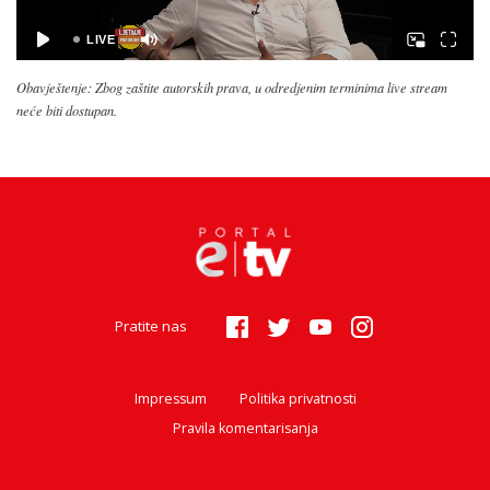
Obavještenje: Zbog zaštite autorskih prava, u odredjenim terminima live stream
neće biti dostupan.
Pratite nas
Impressum
Politika privatnosti
Pravila komentarisanja