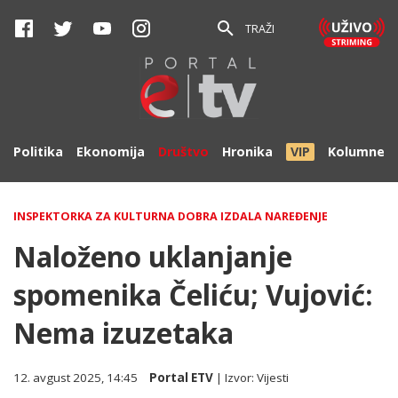
TRAŽI
Politika
Ekonomija
Društvo
Hronika
VIP
Kolumne
INSPEKTORKA ZA KULTURNA DOBRA IZDALA NAREĐENJE
Naloženo uklanjanje
spomenika Čeliću; Vujović:
Nema izuzetaka
12. avgust 2025, 14:45
Portal ETV
| Izvor:
Vijesti