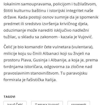
lokalnim samoupravama, policijom i tužilaštvom,
štititi kulturnu baštinu i istorijski integritet naše
države. Kada postoji osnov sumnje da je spomenik
predmet ili sredstvo izvršenja krivičnog djela,
oduzimanje može narediti isključivo nadležni
tužilac, u skladu sa zakonom - kazala je Vujović.
Čelić je bio komandir čete vulnetara (vulentara),
milicije koju su činili Albanaci koji su živjeli na
prostoru Plava, Gusinja i Albanije, a koja je, prema
tvrdnjama istoričara, odgovorna za zločine nad
pravoslavnim stanovništvom. Tu paravojsku
formirala je fašistička Italija.
TAGOVI
Jusuf Čelić
Tamara Vujović
spomenik