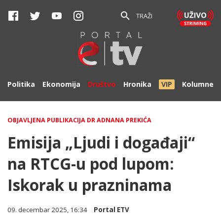
TRAŽI
Politika
Ekonomija
Društvo
Hronika
VIP
Kolumne
OBJAVLJENA PUBLIKACIJA DR ADNANA PREKIĆA
Emisija „Ljudi i događaji“
na RTCG-u pod lupom:
Iskorak u prazninama
09. decembar 2025, 16:34
Portal ETV