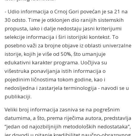
- Udio informacija o Crnoj Gori povećan je sa 21 na
30 odsto. Time je otklonjen dio ranijih sistemskih
propusta, iako i dalje nedostaju jasni kriterijumi
selekcije informacija i širi istorijski kontekst. To
posebno važi za brojne objave iz oblasti univerzalne
istorije, kojih je više od 50%, što umanjuje
edukativni karakter programa. Uočljiva su
višestruka ponavljanja istih informacija o
pojedinim ličnostima tokom godine, kao i
nedosljedna i zastarjela terminologija - navodi se u
publikaciji.
Veliki broj informacija zasniva se na pogrešnim
datumima, a što, prema riječima autora, predstavlja
“jedan od najozbiljnijih metodoloških nedostataka“,
jer dovodi u pitanje kredibilitet naučno-obrazovnog