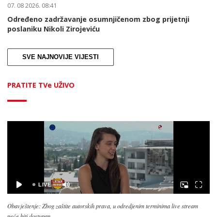
07. 08 2026. 08:41
Određeno zadržavanje osumnjičenom zbog prijetnji
poslaniku Nikoli Zirojeviću
SVE NAJNOVIJE VIJESTI
PRATITE TVe UŽIVO
Obavještenje: Zbog zaštite autorskih prava, u odredjenim terminima live stream
neće biti dostupan.