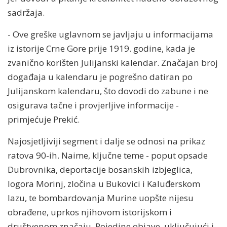
sadržaja.
- Ove greške uglavnom se javljaju u informacijama
iz istorije Crne Gore prije 1919. godine, kada je
zvanično korišten Julijanski kalendar. Značajan broj
događaja u kalendaru je pogrešno datiran po
Julijanskom kalendaru, što dovodi do zabune i ne
osigurava tačne i provjerljive informacije -
primjećuje Prekić.
Najosjetljiviji segment i dalje se odnosi na prikaz
ratova 90-ih. Naime, ključne teme - poput opsade
Dubrovnika, deportacije bosanskih izbjeglica,
logora Morinj, zločina u Bukovici i Kaluđerskom
lazu, te bombardovanja Murine uopšte nijesu
obrađene, uprkos njihovom istorijskom i
društvenom značaju. Pojedine objave, uključujući i