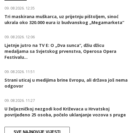
09. 08 2026. 12:35
Tri maskirana muškarca, uz prijetnju pištoljem, sinoć
ukrala oko 320.000 eura iz budvanskog „Megamarketa“
09. 08 2026. 12:06
Ljetnje jutro na TV E: O „Dva sunca“, džiu džicu
medaljama sa Svjetskog prvenstva, Operosa Opera
Festivalu...
09. 08 2026. 11:51
Strani uticaj u medijima brine Evropu, ali država još nema
odgovor
09. 08 2026. 11:27
U željezničkoj nezgodi kod Križevaca u Hrvatskoj
povrijeđeno 25 osoba, počelo uklanjanje vozova s pruge
SVE NAJNOVIJE VIJESTI