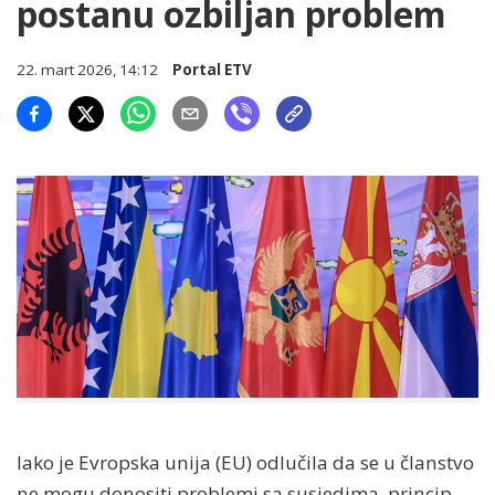
postanu ozbiljan problem
22. mart 2026, 14:12
Portal ETV
Iako je Evropska unija (EU) odlučila da se u članstvo
ne mogu donositi problemi sa susjedima, princip