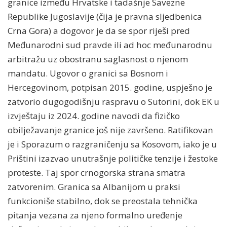
granice između Hrvatske i tadašnje Savezne
Republike Jugoslavije (čija je pravna sljedbenica
Crna Gora) a dogovor je da se spor riješi pred
Međunarodni sud pravde ili ad hoc međunarodnu
arbitražu uz obostranu saglasnost o njenom
mandatu. Ugovor o granici sa Bosnom i
Hercegovinom, potpisan 2015. godine, uspješno je
zatvorio dugogodišnju raspravu o Sutorini, dok EK u
izvještaju iz 2024. godine navodi da fizičko
obilježavanje granice još nije završeno. Ratifikovan
je i Sporazum o razgraničenju sa Kosovom, iako je u
Prištini izazvao unutrašnje političke tenzije i žestoke
proteste. Taj spor crnogorska strana smatra
zatvorenim. Granica sa Albanijom u praksi
funkcioniše stabilno, dok se preostala tehnička
pitanja vezana za njeno formalno uređenje