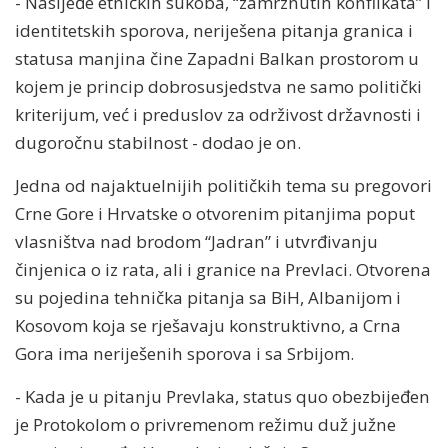
- Nasljeđe etničkih sukoba, “zamrznutih konflikata” i
identitetskih sporova, neriješena pitanja granica i
statusa manjina čine Zapadni Balkan prostorom u
kojem je princip dobrosusjedstva ne samo politički
kriterijum, već i preduslov za održivost državnosti i
dugoročnu stabilnost - dodao je on.
Jedna od najaktuelnijih političkih tema su pregovori
Crne Gore i Hrvatske o otvorenim pitanjima poput
vlasništva nad brodom “Jadran” i utvrđivanju
činjenica o iz rata, ali i granice na Prevlaci. Otvorena
su pojedina tehnička pitanja sa BiH, Albanijom i
Kosovom koja se rješavaju konstruktivno, a Crna
Gora ima neriješenih sporova i sa Srbijom.
- Kada je u pitanju Prevlaka, status quo obezbijeđen
je Protokolom o privremenom režimu duž južne