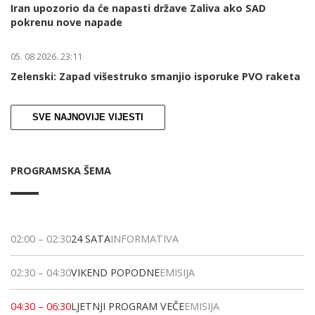
Iran upozorio da će napasti države Zaliva ako SAD
pokrenu nove napade
05. 08 2026. 23:11
Zelenski: Zapad višestruko smanjio isporuke PVO raketa
SVE NAJNOVIJE VIJESTI
PROGRAMSKA ŠEMA
02:00
–
02:30
24 SATA
INFORMATIVA
02:30
–
04:30
VIKEND POPODNE
EMISIJA
04:30
–
06:30
LJETNJI PROGRAM VEČE
EMISIJA