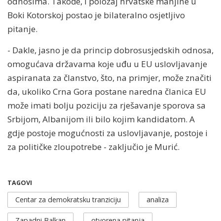
odnosima. Takođe, i položaj hrvatske manjine u
Boki Kotorskoj postao je bilateralno osjetljivo
pitanje.
- Dakle, jasno je da princip dobrosusjedskih odnosa,
omogućava državama koje uđu u EU uslovljavanje
aspiranata za članstvo, što, na primjer, može značiti
da, ukoliko Crna Gora postane naredna članica EU
može imati bolju poziciju za rješavanje sporova sa
Srbijom, Albanijom ili bilo kojim kandidatom. A
gdje postoje mogućnosti za uslovljavanje, postoje i
za političke zloupotrebe - zaključio je Murić.
TAGOVI
Centar za demokratsku tranziciju
analiza
Zapadni Balkan
otvorena pitanja