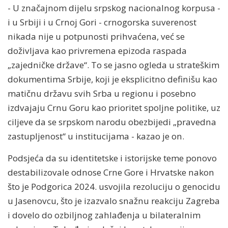
- U značajnom dijelu srpskog nacionalnog korpusa -
i u Srbiji i u Crnoj Gori - crnogorska suverenost
nikada nije u potpunosti prihvaćena, već se
doživljava kao privremena epizoda raspada
„zajedničke države“. To se jasno ogleda u strateškim
dokumentima Srbije, koji je eksplicitno definišu kao
matičnu državu svih Srba u regionu i posebno
izdvajaju Crnu Goru kao prioritet spoljne politike, uz
ciljeve da se srpskom narodu obezbijedi „pravedna
zastupljenost“ u institucijama - kazao je on.
Podsjeća da su identitetske i istorijske teme ponovo
destabilizovale odnose Crne Gore i Hrvatske nakon
što je Podgorica 2024. usvojila rezoluciju o genocidu
u Jasenovcu, što je izazvalo snažnu reakciju Zagreba
i dovelo do ozbiljnog zahlađenja u bilateralnim