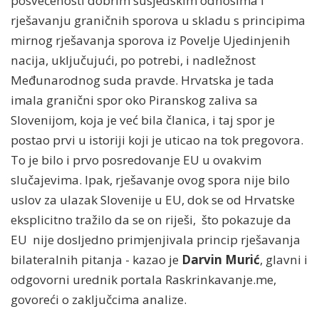
posvećenosti dobrim susjedskim odnosima i
rješavanju graničnih sporova u skladu s principima
mirnog rješavanja sporova iz Povelje Ujedinjenih
nacija, uključujući, po potrebi, i nadležnost
Međunarodnog suda pravde. Hrvatska je tada
imala granični spor oko Piranskog zaliva sa
Slovenijom, koja je već bila članica, i taj spor je
postao prvi u istoriji koji je uticao na tok pregovora.
To je bilo i prvo posredovanje EU u ovakvim
slučajevima. Ipak, rješavanje ovog spora nije bilo
uslov za ulazak Slovenije u EU, dok se od Hrvatske
eksplicitno tražilo da se on riješi, što pokazuje da
EU nije dosljedno primjenjivala princip rješavanja
bilateralnih pitanja - kazao je
Darvin Murić
, glavni i
odgovorni urednik portala Raskrinkavanje.me,
govoreći o zaključcima analize.