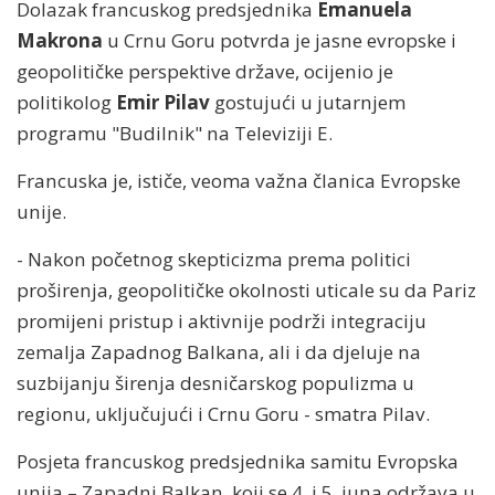
Dolazak francuskog predsjednika
Emanuela
Makrona
u Crnu Goru potvrda je jasne evropske i
geopolitičke perspektive države, ocijenio je
politikolog
Emir Pilav
gostujući u jutarnjem
programu "Budilnik" na Televiziji E.
Francuska je, ističe, veoma važna članica Evropske
unije.
- Nakon početnog skepticizma prema politici
proširenja, geopolitičke okolnosti uticale su da Pariz
promijeni pristup i aktivnije podrži integraciju
zemalja Zapadnog Balkana, ali i da djeluje na
suzbijanju širenja desničarskog populizma u
regionu, uključujući i Crnu Goru - smatra Pilav.
Posjeta francuskog predsjednika samitu Evropska
unija – Zapadni Balkan, koji se 4. i 5. juna održava u