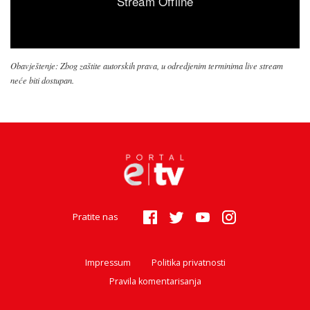
Obavještenje: Zbog zaštite autorskih prava, u odredjenim terminima live stream
neće biti dostupan.
Pratite nas
Impressum
Politika privatnosti
Pravila komentarisanja