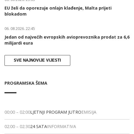
EU želi da oporezuje onlajn klađenje, Malta prijeti
blokadom
06. 08 2026. 22:45
Jedan od najvećih evropskih avioprevoznika prodat za 6,6
milijardi eura
SVE NAJNOVIJE VIJESTI
PROGRAMSKA ŠEMA
00:00
–
02:00
LJETNJI PROGRAM JUTRO
EMISIJA
02:00
–
02:30
24 SATA
INFORMATIVA