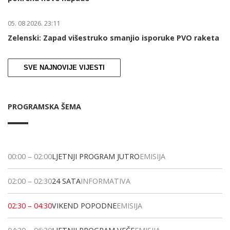
05. 08 2026. 23:11
Zelenski: Zapad višestruko smanjio isporuke PVO raketa
SVE NAJNOVIJE VIJESTI
PROGRAMSKA ŠEMA
00:00
–
02:00
LJETNJI PROGRAM JUTRO
EMISIJA
02:00
–
02:30
24 SATA
INFORMATIVA
02:30
–
04:30
VIKEND POPODNE
EMISIJA