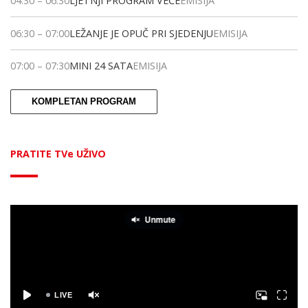
04:30
–
06:30
LJETNJI PROGRAM VEČE
EMISIJA
06:30
–
07:00
LEŽANJE JE OPUČ PRI SJEDENJU
EMISIJA
07:00
–
07:30
MINI 24 SATA
EMISIJA
KOMPLETAN PROGRAM
PRATITE TVe UŽIVO