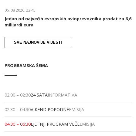
06. 08 2026. 22:45
Jedan od najvećih evropskih avioprevoznika prodat za 6,6
milijardi eura
SVE NAJNOVIJE VIJESTI
PROGRAMSKA ŠEMA
02:00
–
02:30
24 SATA
INFORMATIVA
02:30
–
04:30
VIKEND POPODNE
EMISIJA
04:30
–
06:30
LJETNJI PROGRAM VEČE
EMISIJA