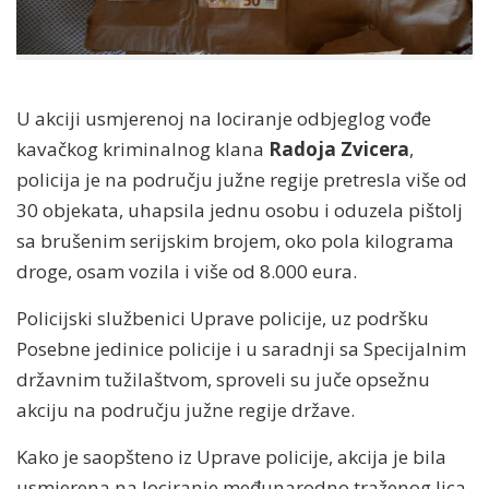
U akciji usmjerenoj na lociranje odbjeglog vođe
kavačkog kriminalnog klana
Radoja Zvicera
,
policija je na području južne regije pretresla više od
30 objekata, uhapsila jednu osobu i oduzela pištolj
sa brušenim serijskim brojem, oko pola kilograma
droge, osam vozila i više od 8.000 eura.
Policijski službenici Uprave policije, uz podršku
Posebne jedinice policije i u saradnji sa Specijalnim
državnim tužilaštvom, sproveli su juče opsežnu
akciju na području južne regije države.
Kako je saopšteno iz Uprave policije, akcija je bila
usmjerena na lociranje međunarodno traženog lica