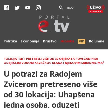
TRAŽI
Politika
Ekonomija
Društvo
Hronika
VIP
Kolumne
POLICIJA I SDT PRETRESLI VIŠE OD 30 OBJEKATA POVEZANIH SA
ODBJEGLIM VOĐOM KAVAČKOG KLANA I NJEGOVIM SARADNICIMA*
U potrazi za Radojem
Zvicerom pretreseno više
od 30 lokacija: Uhapšena
jedna osoba, oduzeti