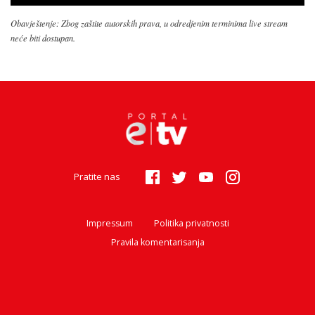
Obavještenje: Zbog zaštite autorskih prava, u odredjenim terminima live stream
neće biti dostupan.
Pratite nas
Impressum
Politika privatnosti
Pravila komentarisanja