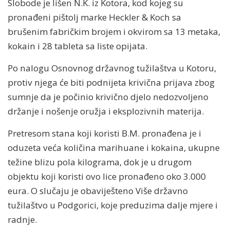
Slobode je lišen N.K. iz Kotora, kod kojeg su
pronađeni pištolj marke Heckler & Koch sa
brušenim fabričkim brojem i okvirom sa 13 metaka,
kokain i 28 tableta sa liste opijata.
Po nalogu Osnovnog državnog tužilaštva u Kotoru,
protiv njega će biti podnijeta krivična prijava zbog
sumnje da je počinio krivično djelo nedozvoljeno
držanje i nošenje oružja i eksplozivnih materija.
Pretresom stana koji koristi B.M. pronađena je i
oduzeta veća količina marihuane i kokaina, ukupne
težine blizu pola kilograma, dok je u drugom
objektu koji koristi ovo lice pronađeno oko 3.000
eura. O slučaju je obaviješteno Više državno
tužilaštvo u Podgorici, koje preduzima dalje mjere i
radnje.