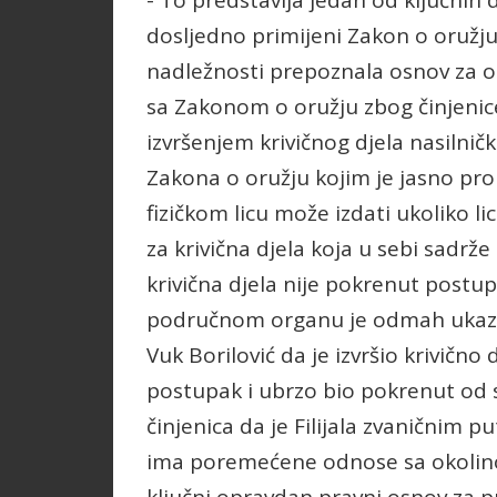
- To predstavlja jedan od ključnih 
dosljedno primijeni Zakon o oružju
nadležnosti prepoznala osnov za od
sa Zakonom o oružju zbog činjenic
izvršenjem krivičnog djela nasilni
Zakona o oružju kojim je jasno pr
fizičkom licu može izdati ukoliko 
za krivična djela koja u sebi sadrž
krivična djela nije pokrenut postu
područnom organu je odmah ukazano
Vuk Borilović da je izvršio krivično d
postupak i ubrzo bio pokrenut od 
činjenica da je Filijala zvaničnim 
ima poremećene odnose sa okolino