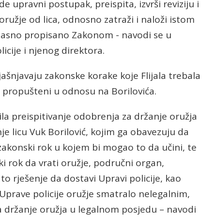
de upravni postupak, preispita, izvrši reviziju i
užje od lica, odnosno zatraži i naloži istom
je i jasno propisano Zakonom - navodi se u
cije i njenog direktora.
šnjavaju zakonske korake koje Flijala trebala
, propušteni u odnosu na Borilovića.
ila preispitivanje odobrenja za držanje oružja
nje licu Vuk Borilović, kojim ga obavezuju da
mu zakonski rok u kojem bi mogao to da učini, te
ki rok da vrati oružje, područni organ,
to rješenje da dostavi Upravi policije, kao
 Uprave policije oružje smatralo nelegalnim,
na držanje oružja u legalnom posjedu – navodi