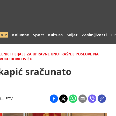
VIP
Kolumne
Sport
Kultura
Svijet
Zanimljivosti
ET
ELNICI FILIJALE ZA UPRAVNE UNUTRAŠNJE POSLOVE NA
 VUKU BORILOVIĆU
kapić sračunato
t
tal ETV