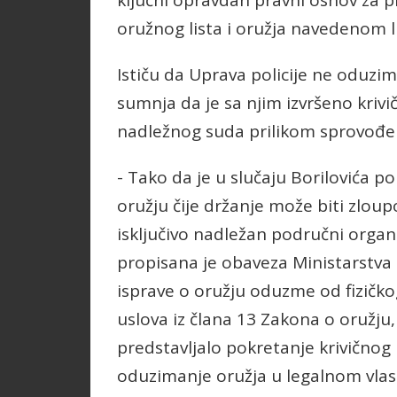
ključni opravdan pravni osnov za p
oružnog lista i oružja navedenom l
Ističu da Uprava policije ne oduzi
sumnja da je sa njim izvršeno krivi
nadležnog suda prilikom sprovođen
- Tako da je u slučaju Borilovića p
oružju čije držanje može biti zloupo
isključivo nadležan područni orga
propisana je obaveza Ministarstva 
isprave o oružju oduzme od fizičko
uslova iz člana 13 Zakona o oružju,
predstavljalo pokretanje krivičnog
oduzimanje oružja u legalnom vlasn