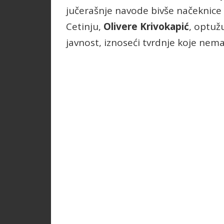
jučerašnje navode bivše načeknice 
Cetinju,
Olivere Krivokapić
, optuž
javnost, iznoseći tvrdnje koje nema