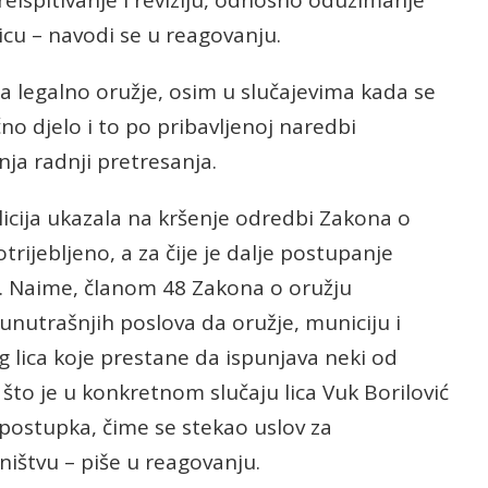
reispitivanje i reviziju, odnosno oduzimanje
icu – navodi se u reagovanju.
ma legalno oružje, osim u slučajevima kada se
čno djelo i to po pribavljenoj naredbi
ja radnji pretresanja.
olicija ukazala na kršenje odredbi Zakona o
trijebljeno, a za čije je dalje postupanje
n. Naime, članom 48 Zakona o oružju
unutrašnjih poslova da oružje, municiju i
g lica koje prestane da ispunjava neki od
 što je u konkretnom slučaju lica Vuk Borilović
 postupka, čime se stekao uslov za
ištvu – piše u reagovanju.