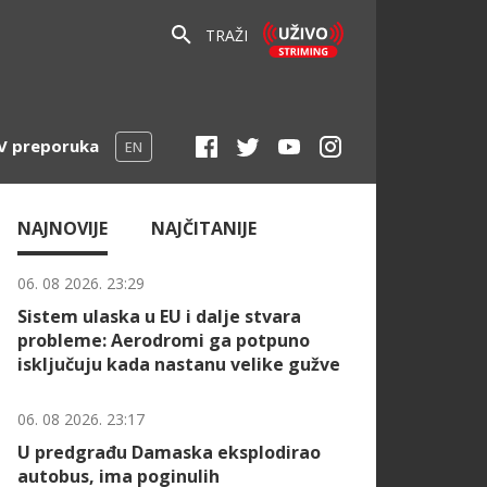
TRAŽI
V preporuka
EN
NAJNOVIJE
NAJČITANIJE
06. 08 2026. 23:29
Sistem ulaska u EU i dalje stvara
probleme: Aerodromi ga potpuno
isključuju kada nastanu velike gužve
06. 08 2026. 23:17
U predgrađu Damaska eksplodirao
autobus, ima poginulih