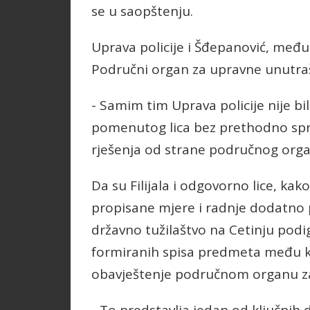
se u saopštenju.
Uprava policije i Šđepanović, među
Područni organ za upravne unutrašn
- Samim tim Uprava policije nije 
pomenutog lica bez prethodno sp
rješenja od strane područnog orga
Da su Filijala i odgovorno lice, k
propisane mjere i radnje dodatno 
državno tužilaštvo na Cetinju podig
formiranih spisa predmeta među koj
obavještenje područnom organu za