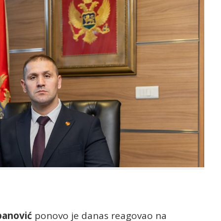
panović
ponovo je
danas reagovao na