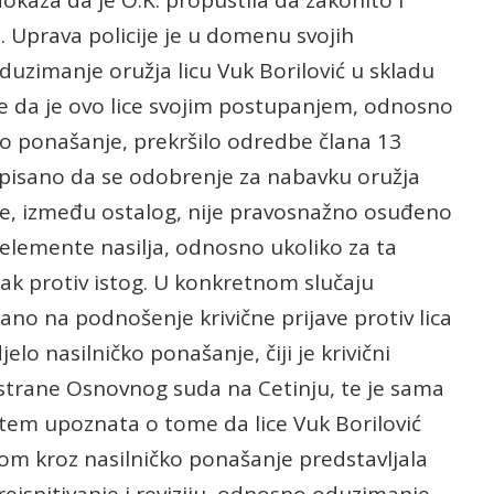
dokaza da je O.K. propustila da zakonito i
. Uprava policije je u domenu svojih
uzimanje oružja licu Vuk Borilović u skladu
e da je ovo lice svojim postupanjem, odnosno
čko ponašanje, prekršilo odredbe člana 13
opisano da se odobrenje za nabavku oružja
lice, između ostalog, nije pravosnažno osuđeno
e elemente nasilja, odnosno ukoliko za ta
pak protiv istog. U konkretnom slučaju
 na podnošenje krivične prijave protiv lica
jelo nasilničko ponašanje, čiji je krivični
strane Osnovnog suda na Cetinju, te je sama
putem upoznata o tome da lice Vuk Borilović
m kroz nasilničko ponašanje predstavljala