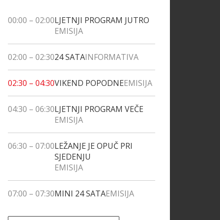
00:00
–
02:00
LJETNJI PROGRAM JUTRO
EMISIJA
02:00
–
02:30
24 SATA
INFORMATIVA
02:30
–
04:30
VIKEND POPODNE
EMISIJA
04:30
–
06:30
LJETNJI PROGRAM VEČE
EMISIJA
06:30
–
07:00
LEŽANJE JE OPUČ PRI
SJEDENJU
EMISIJA
07:00
–
07:30
MINI 24 SATA
EMISIJA