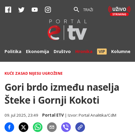
TRAŽI
Politika
Ekonomija
Društvo
Hronika
VIP
Kolumne
KUĆE ZASAD NIJESU UGROŽENE
Gori brdo između naselja
Šteke i Gornji Kokoti
09. jul 2025, 23:49
Portal ETV
| Izvor:
Portal Analitika/CdM