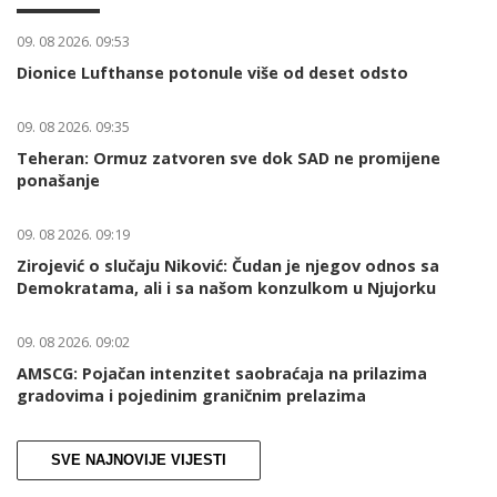
09. 08 2026. 09:53
Dionice Lufthanse potonule više od deset odsto
09. 08 2026. 09:35
Teheran: Ormuz zatvoren sve dok SAD ne promijene
ponašanje
09. 08 2026. 09:19
Zirojević o slučaju Niković: Čudan je njegov odnos sa
Demokratama, ali i sa našom konzulkom u Njujorku
09. 08 2026. 09:02
AMSCG: Pojačan intenzitet saobraćaja na prilazima
gradovima i pojedinim graničnim prelazima
SVE NAJNOVIJE VIJESTI