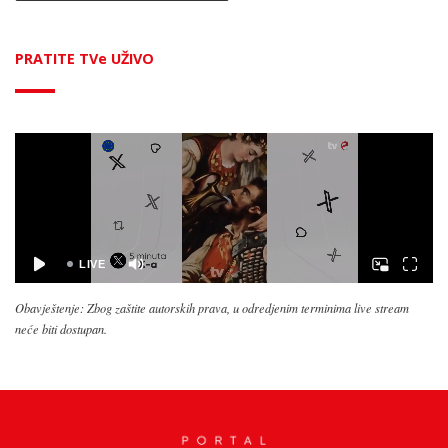
PRATITE TVe UŽIVO
Obavještenje: Zbog zaštite autorskih prava, u odredjenim terminima live stream
neće biti dostupan.