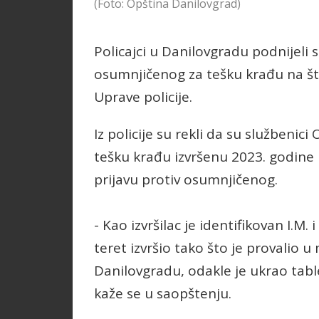
(Foto: Opština Danilovgrad)
Policajci u Danilovgradu podnijeli s
osumnjičenog za tešku krađu na št
Uprave policije.
Iz policije su rekli da su službenici
tešku krađu izvršenu 2023. godine n
prijavu protiv osumnjičenog.
- Kao izvršilac je identifikovan I.M.
teret izvršio tako što je provalio 
Danilovgradu, odakle je ukrao tab
kaže se u saopštenju.