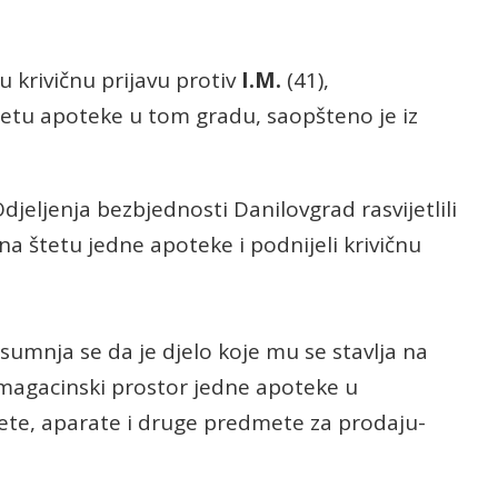
u krivičnu prijavu protiv
I.M.
(41),
etu apoteke u tom gradu, saopšteno je iz
 Odjeljenja bezbjednosti Danilovgrad rasvijetlili
a štetu jedne apoteke i podnijeli krivičnu
 i sumnja se da je djelo koje mu se stavlja na
u magacinski prostor jedne apoteke u
lete, aparate i druge predmete za prodaju-