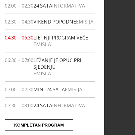
02:00
–
02:30
24 SATA
INFORMATIVA
02:30
–
04:30
VIKEND POPODNE
EMISIJA
04:30
–
06:30
LJETNJI PROGRAM VEČE
EMISIJA
06:30
–
07:00
LEŽANJE JE OPUČ PRI
SJEDENJU
EMISIJA
07:00
–
07:30
MINI 24 SATA
EMISIJA
07:30
–
08:00
24 SATA
INFORMATIVA
KOMPLETAN PROGRAM