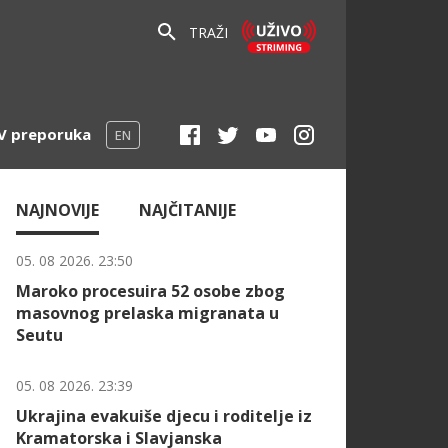
TRAŽI
V preporuka
EN
NAJNOVIJE
NAJČITANIJE
05. 08 2026. 23:50
Maroko procesuira 52 osobe zbog
masovnog prelaska migranata u
Seutu
05. 08 2026. 23:39
Ukrajina evakuiše djecu i roditelje iz
Kramatorska i Slavjanska