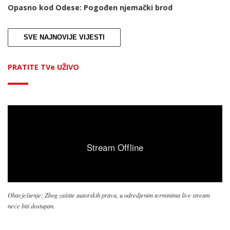
Opasno kod Odese: Pogođen njemački brod
SVE NAJNOVIJE VIJESTI
PRATITE TVe UŽIVO
Obavještenje: Zbog zaštite autorskih prava, u odredjenim terminima live stream
neće biti dostupan.