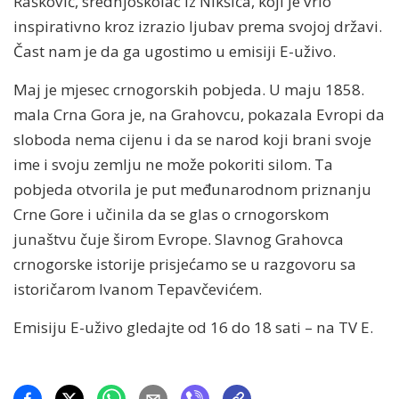
Rašković, srednjoškolac iz Nikšića, koji je vrlo
inspirativno kroz izrazio ljubav prema svojoj državi.
Čast nam je da ga ugostimo u emisiji E-uživo.
Maj je mjesec crnogorskih pobjeda. U maju 1858.
mala Crna Gora je, na Grahovcu, pokazala Evropi da
sloboda nema cijenu i da se narod koji brani svoje
ime i svoju zemlju ne može pokoriti silom. Ta
pobjeda otvorila je put međunarodnom priznanju
Crne Gore i učinila da se glas o crnogorskom
junaštvu čuje širom Evrope. Slavnog Grahovca
crnogorske istorije prisjećamo se u razgovoru sa
istoričarom Ivanom Tepavčevićem.
Emisiju E-uživo gledajte od 16 do 18 sati – na TV E.