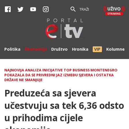
TRAŽI
Politika
Ekonomija
Društvo
Hronika
VIP
Kolumne
NAJNOVIJA ANALIZA INICIJATIVE TOP BUSINESS MONTENEGRO
POKAZALA DA SE PRIVREDNI JAZ IZMEĐU SJEVERA I OSTATKA
DRŽAVE NE SMANJUJE
Preduzeća sa sjevera
učestvuju sa tek 6,36 odsto
u prihodima cijele