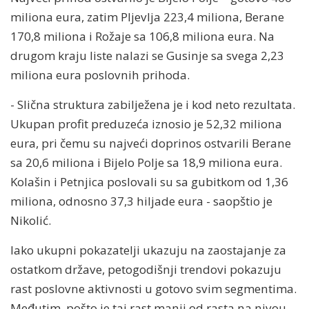
miliona eura, zatim Pljevlja 223,4 miliona, Berane
170,8 miliona i Rožaje sa 106,8 miliona eura. Na
drugom kraju liste nalazi se Gusinje sa svega 2,23
miliona eura poslovnih prihoda.
- Slična struktura zabilježena je i kod neto rezultata.
Ukupan profit preduzeća iznosio je 52,32 miliona
eura, pri čemu su najveći doprinos ostvarili Berane
sa 20,6 miliona i Bijelo Polje sa 18,9 miliona eura.
Kolašin i Petnjica poslovali su sa gubitkom od 1,36
miliona, odnosno 37,3 hiljade eura - saopštio je
Nikolić.
Iako ukupni pokazatelji ukazuju na zaostajanje za
ostatkom države, petogodišnji trendovi pokazuju
rast poslovne aktivnosti u gotovo svim segmentima.
Međutim, pošto je taj rast manji od rasta na nivou