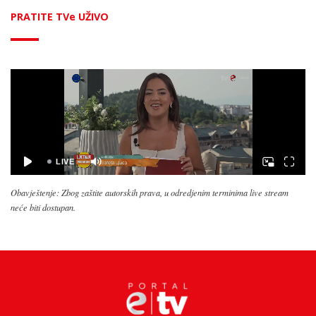
PRATITE TVe UŽIVO
Obavještenje: Zbog zaštite autorskih prava, u odredjenim terminima live stream
neće biti dostupan.