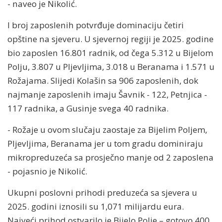
- naveo je Nikolić.
I broj zaposlenih potvrđuje dominaciju četiri
opštine na sjeveru. U sjevernoj regiji je 2025. godine
bio zaposlen 16.801 radnik, od čega 5.312 u Bijelom
Polju, 3.807 u Pljevljima, 3.018 u Beranama i 1.571 u
Rožajama. Slijedi Kolašin sa 906 zaposlenih, dok
najmanje zaposlenih imaju Šavnik - 122, Petnjica -
117 radnika, a Gusinje svega 40 radnika.
- Rožaje u ovom slučaju zaostaje za Bijelim Poljem,
Pljevljima, Beranama jer u tom gradu dominiraju
mikropreduzeća sa prosječno manje od 2 zaposlena
- pojasnio je Nikolić.
Ukupni poslovni prihodi preduzeća sa sjevera u
2025. godini iznosili su 1,071 milijardu eura.
Najveći prihod ostvarilo je Bijelo Polje – gotovo 400