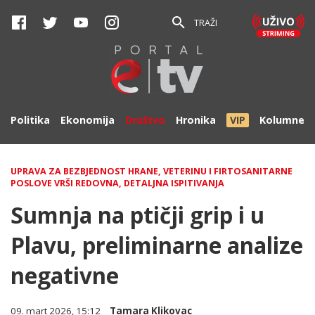
TRAŽI
Politika
Ekonomija
Društvo
Hronika
VIP
Kolumne
UPRAVA ZA BEZBJEDNOST HRANE, VETERINU I FIRTOSANITARNE
POSLOVE VRŠI REDOVNA, DETALJNA ISPITIVANJA
Sumnja na ptičji grip i u
Plavu, preliminarne analize
negativne
09. mart 2026, 15:12
Tamara Klikovac