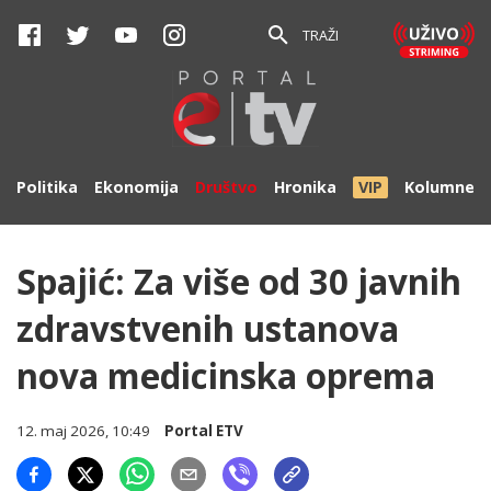
TRAŽI
Politika
Ekonomija
Društvo
Hronika
VIP
Kolumne
Spajić: Za više od 30 javnih
zdravstvenih ustanova
nova medicinska oprema
12. maj 2026, 10:49
Portal ETV