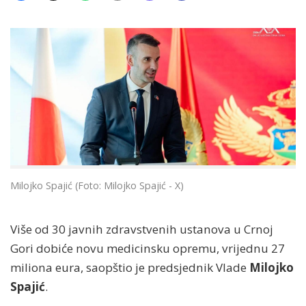
Milojko Spajić (Foto: Milojko Spajić - X)
Više od 30 javnih zdravstvenih ustanova u Crnoj
Gori dobiće novu medicinsku opremu, vrijednu 27
miliona eura, saopštio je predsjednik Vlade
Milojko
Spajić
.