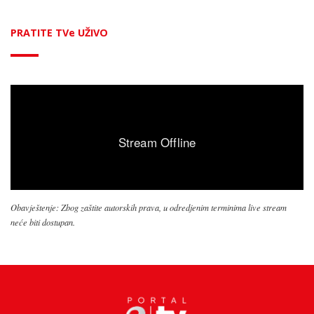
PRATITE TVe UŽIVO
Obavještenje: Zbog zaštite autorskih prava, u odredjenim terminima live stream
neće biti dostupan.