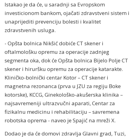
Istakao je da će, u saradnji sa Evropskom
investicionom bankom, ojačati zdravstveni sistem i
unaprijediti prevenciju bolesti i kvalitet
zdravstvenih usluga.
- Opšta bolnica Nikšić dobiće CT skener i
oftalmološku opremu za operacije zadnjeg
segmenta oka, dok će Opšta bolnica Bijelo Polje CT
skener i hiruršku opremu za operacije katarakte.
Kliničko-bolnički centar Kotor – CT skener i
magnetna rezonanca (prva u JZU za regiju Boke
kotorske), KCCG, Ginekološko-akušerska klinika –
najsavremeniji ultrazvučni aparati, Centar za
fizikalnu medicinu i rehabilitaciju – savremena
robotska oprema - naveo je Spajić na mreži X.
Dodao je da će domovi zdravlja Glavni grad, Tuzi,