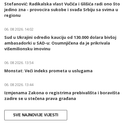
Stefanović: Radikalska vlast Vučića i Glišića radi ono što
jedino zna - provocira sukobe i svađa Srbiju sa svima u
regionu
06. 08 2026. 14:02
Sud u Ukrajini odredio kauciju od 130.000 dolara bivšoj
ambasadorki u SAD-u: Osumnjičena da je prikrivala
višemilionsku imovinu
06. 08 2026. 13:54
Monstat: Veći indeks prometa u uslugama
06. 08 2026. 13:44
Izmjenama Zakona o registrima prebivališta i boravišta
zadire se u stečena prava građana
SVE NAJNOVIJE VIJESTI