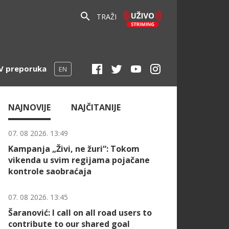
TRAŽI
V preporuka
EN
NAJNOVIJE
NAJČITANIJE
07. 08 2026. 13:49
Kampanja „Živi, ne žuri“: Tokom
vikenda u svim regijama pojačane
kontrole saobraćaja
07. 08 2026. 13:45
Šaranović: I call on all road users to
contribute to our shared goal