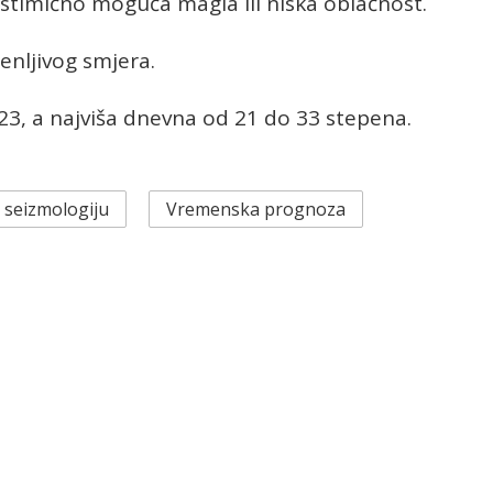
stimično moguća magla ili niska oblačnost.
enljivog smjera.
3, a najviša dnevna od 21 do 33 stepena.
 seizmologiju
Vremenska prognoza