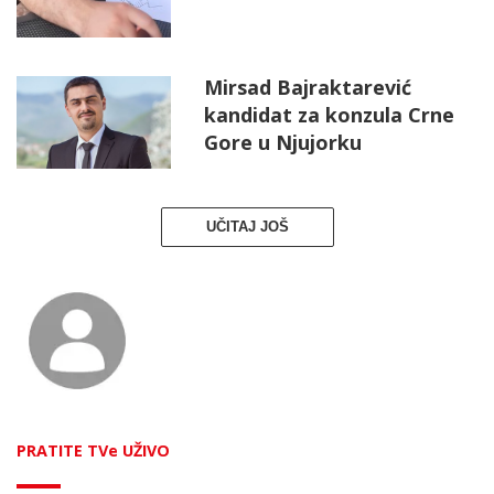
Mirsad Bajraktarević
kandidat za konzula Crne
Gore u Njujorku
UČITAJ JOŠ
PRATITE TVe UŽIVO