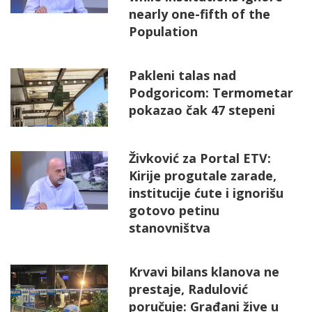
nearly one-fifth of the
Population
Pakleni talas nad
Podgoricom: Termometar
pokazao čak 47 stepeni
Živković za Portal ETV:
Kirije progutale zarade,
institucije ćute i ignorišu
gotovo petinu
stanovništva
Krvavi bilans klanova ne
prestaje, Radulović
poručuje: Građani žive u